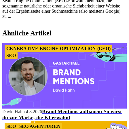
Search Engine Optimization (SEO)-Software dient dazu, die
sogenannte natürliche oder organische Sichtbarkeit einer Website
auf der Ergebnisseite einer Suchmaschine (also meistens Google)
zu ...
Item
1
Ähnliche Artikel
of
2
GENERATIVE ENGINE OPTIMIZATION (GEO)
SEO
Brand Mentions aufbauen: So wirst
David Hahn
4.8.2026
du zur Marke, die KI erwähnt
SEO
SEO AGENTUREN