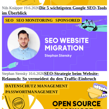
Die 5 wichtigsten Google SEO-Tools
Nils Knäpper
19.6.2026
im Überblick
SEO
SEO MONITORING
SPONSORED
SEO-Strategie beim Website-
Stephan Stensky
10.6.2026
Relaunch: So vermeidest du den Traffic-Einbruch
DATENSCHUTZ MANAGEMENT
PASSWORTMANAGEMENT