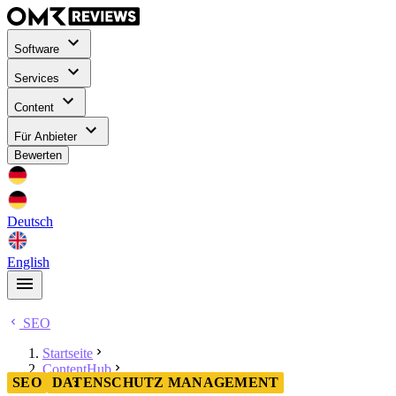
Software
Services
Content
Für Anbieter
Bewerten
Deutsch
English
SEO
Startseite
ContentHub
SEO
DATENSCHUTZ MANAGEMENT
SEO