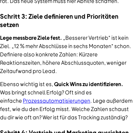
rot. Das neue System muss hier Abhilfe schaffen.
Schritt 3: Ziele definieren und Prioritäten
setzen
Lege messbare Ziele fest.
„Besserer Vertrieb" ist kein
Ziel. „12 % mehr Abschlüsse in sechs Monaten" schon.
Definiere also konkrete Zahlen: Kürzere
Reaktionszeiten, höhere Abschlussquoten, weniger
Zeitaufwand pro Lead.
Ebenso wichtig ist es,
Quick Wins zu identifizieren.
Was bringt schnell Erfolg? Oft sind es
einfache
Prozessautomatisierungen
. Lege außerdem
fest, wie du den Erfolg misst. Welche Zahlen schaust
du dir wie oft an? Wer ist für das Tracking zuständig?
Schritt 4: Vertrieb und Marketing ausrichten