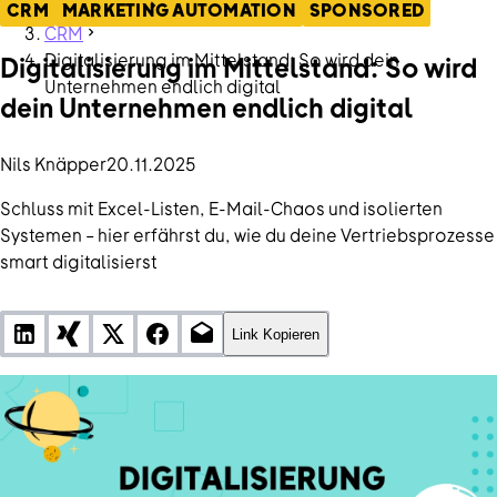
ContentHub
CRM
MARKETING AUTOMATION
SPONSORED
CRM
Digitalisierung im Mittelstand: So wird dein
Digitalisierung im Mittelstand: So wird
Unternehmen endlich digital
dein Unternehmen endlich digital
Nils Knäpper
20.11.2025
Schluss mit Excel-Listen, E-Mail-Chaos und isolierten
Systemen – hier erfährst du, wie du deine Vertriebsprozesse
smart digitalisierst
Link Kopieren