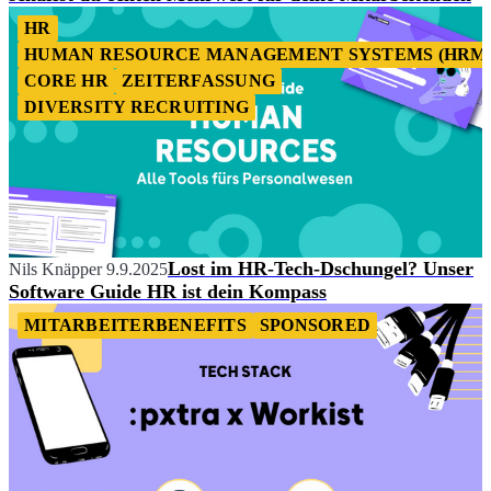
HR
HUMAN RESOURCE MANAGEMENT SYSTEMS (HRM
CORE HR
ZEITERFASSUNG
DIVERSITY RECRUITING
Lost im HR-Tech-Dschungel? Unser
Nils Knäpper
9.9.2025
Software Guide HR ist dein Kompass
MITARBEITERBENEFITS
SPONSORED