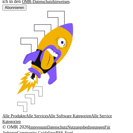
ich in den
.
OMR-Datenschutzhinweisen
Abonnieren
Alle Produkte
Alle Services
Alle Software Kategorien
Alle Service
Kategorien
© OMR 2026
Impressum
Datenschutz
Nutzungsbedingungen
Für
Anbieter
Community Guidelines
RSS-Feed