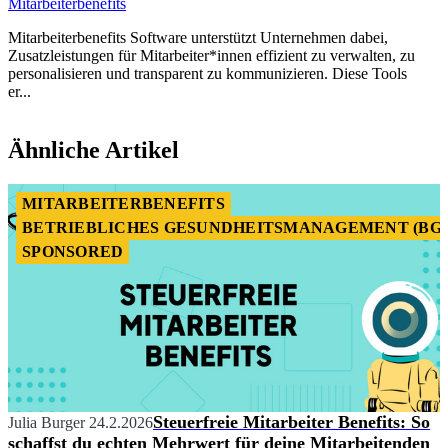
Mitarbeiterbenefits
Mitarbeiterbenefits Software unterstützt Unternehmen dabei,
Zusatzleistungen für Mitarbeiter*innen effizient zu verwalten, zu
personalisieren und transparent zu kommunizieren. Diese Tools
er...
Item
1
Ähnliche Artikel
of
1
MITARBEITERBENEFITS
BETRIEBLICHES GESUNDHEITSMANAGEMENT (BG
SPONSORED
Steuerfreie Mitarbeiter Benefits: So
Julia Burger
24.2.2026
schaffst du echten Mehrwert für deine Mitarbeitenden