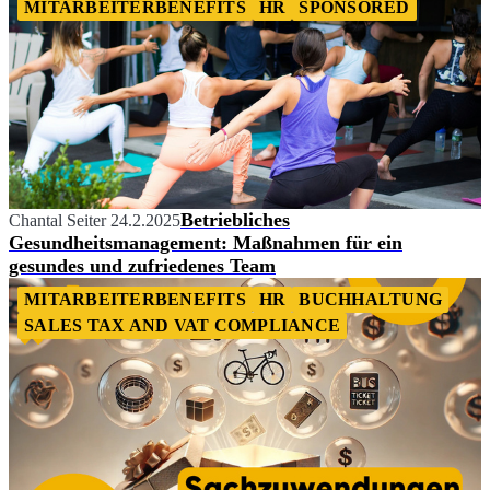
MITARBEITERBENEFITS
HR
SPONSORED
Betriebliches
Chantal Seiter
24.2.2025
Gesundheitsmanagement: Maßnahmen für ein
gesundes und zufriedenes Team
MITARBEITERBENEFITS
HR
BUCHHALTUNG
SALES TAX AND VAT COMPLIANCE