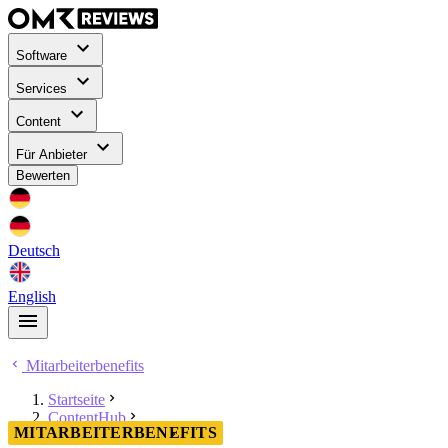
Software
Services
Content
Für Anbieter
Bewerten
Deutsch
English
Mitarbeiterbenefits
Startseite
ContentHub
MITARBEITERBENEFITS
Mitarbeiterbenefits