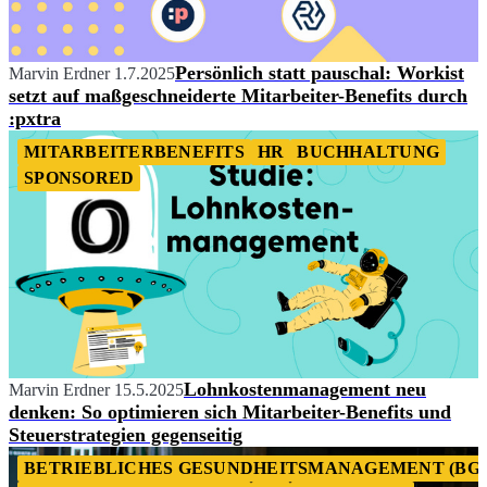
Persönlich statt pauschal: Workist
Marvin Erdner
1.7.2025
setzt auf maßgeschneiderte Mitarbeiter-Benefits durch
:pxtra
MITARBEITERBENEFITS
HR
BUCHHALTUNG
SPONSORED
Lohnkostenmanagement neu
Marvin Erdner
15.5.2025
denken: So optimieren sich Mitarbeiter-Benefits und
Steuerstrategien gegenseitig
BETRIEBLICHES GESUNDHEITSMANAGEMENT (BG