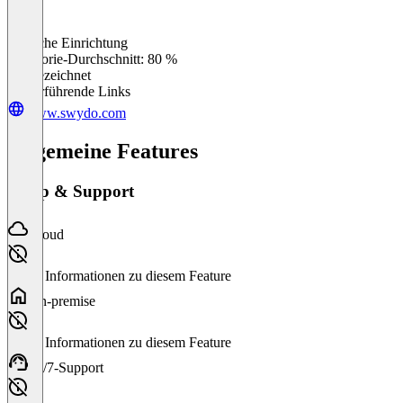
Einfache Einrichtung
0
%
Kategorie-Durchschnitt: 80 %
Ausgezeichnet
Weiterführende Links
www.swydo.com
Allgemeine Features
Setup & Support
Cloud
Keine Informationen zu diesem Feature
On-premise
Keine Informationen zu diesem Feature
24/7-Support