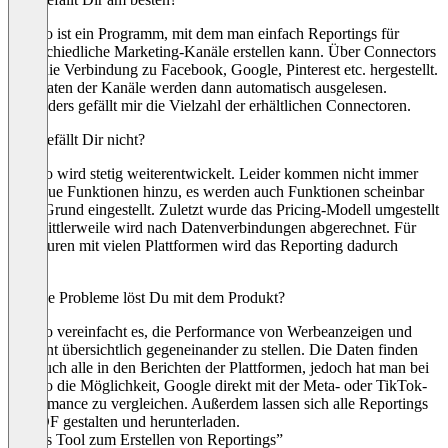
Swydo ist ein Programm, mit dem man einfach Reportings für
unterschiedliche Marketing-Kanäle erstellen kann. Über Connectors
wird die Verbindung zu Facebook, Google, Pinterest etc. hergestellt.
Die Daten der Kanäle werden dann automatisch ausgelesen.
Besonders gefällt mir die Vielzahl der erhältlichen Connectoren.
Was gefällt Dir nicht?
Swydo wird stetig weiterentwickelt. Leider kommen nicht immer
nur neue Funktionen hinzu, es werden auch Funktionen scheinbar
ohne Grund eingestellt. Zuletzt wurde das Pricing-Modell umgestellt
und mittlerweile wird nach Datenverbindungen abgerechnet. Für
Agenturen mit vielen Plattformen wird das Reporting dadurch
teurer.
Welche Probleme löst Du mit dem Produkt?
Swydo vereinfacht es, die Performance von Werbeanzeigen und
Content übersichtlich gegeneinander zu stellen. Die Daten finden
sich auch alle in den Berichten der Plattformen, jedoch hat man bei
Swydo die Möglichkeit, Google direkt mit der Meta- oder TikTok-
Performance zu vergleichen. Außerdem lassen sich alle Reportings
als PDF gestalten und herunterladen.
“Gutes Tool zum Erstellen von Reportings”