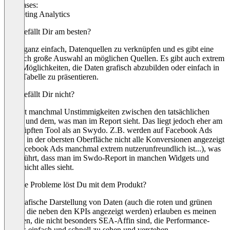
Use cases:
Marketing Analytics
Was gefällt Dir am besten?
Es ist ganz einfach, Datenquellen zu verknüpfen und es gibt eine
ziemlich große Auswahl an möglichen Quellen. Es gibt auch extrem
viele Möglichkeiten, die Daten grafisch abzubilden oder einfach in
einer Tabelle zu präsentieren.
Was gefällt Dir nicht?
Es gibt manchmal Unstimmigkeiten zwischen den tatsächlichen
Daten und dem, was man im Report sieht. Das liegt jedoch eher am
verknüpften Tool als an Swydo. Z.B. werden auf Facebook Ads
häufig in der obersten Oberfläche nicht alle Konversionen angezeigt
(da Facebook Ads manchmal extrem nutzerunfreundlich ist...), was
dazu führt, dass man im Swdo-Report in manchen Widgets und
KPIs nicht alles sieht.
Welche Probleme löst Du mit dem Produkt?
Die grafische Darstellung von Daten (auch die roten und grünen
Pfeile, die neben den KPIs angezeigt werden) erlauben es meinen
Kunden, die nicht besonders SEA-Affin sind, die Performance-
Trends einfach und schnell zu sehen und verstehen.