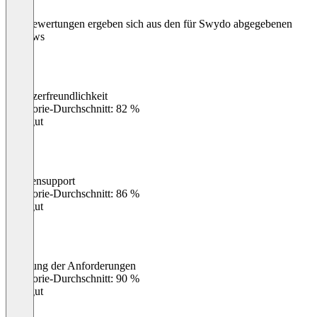
Die Bewertungen ergeben sich aus den für Swydo abgegebenen
Reviews
Benutzerfreundlichkeit
0
%
Kategorie-Durchschnitt: 82 %
Sehr gut
Kundensupport
0
%
Kategorie-Durchschnitt: 86 %
Sehr gut
Erfüllung der Anforderungen
0
%
Kategorie-Durchschnitt: 90 %
Sehr gut