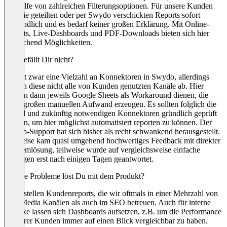
mit Hilfe von zahlreichen Filterungsoptionen. Für unsere Kunden
sind die geteilten oder per Swydo verschickten Reports sofort
verständlich und es bedarf keiner großen Erklärung. Mit Online-
Reports, Live-Dashboards und PDF-Downloads bieten sich hier
ausreichend Möglichkeiten.
Was gefällt Dir nicht?
Es gibt zwar eine Vielzahl an Konnektoren in Swydo, allerdings
decken diese nicht alle von Kunden genutzten Kanäle ab. Hier
müssen dann jeweils Google Sheets als Workaround dienen, die
einen großen manuellen Aufwand erzeugen. Es sollten folglich die
aktuell und zukünftig notwendigen Konnektoren gründlich geprüft
werden, um hier möglichst automatisiert reporten zu können. Der
Swydo-Support hat sich bisher als recht schwankend herausgestellt.
Teilweise kam quasi umgehend hochwertiges Feedback mit direkter
Problemlösung, teilweise wurde auf vergleichsweise einfache
Anfragen erst nach einigen Tagen geantwortet.
Welche Probleme löst Du mit dem Produkt?
Wir erstellen Kundenreports, die wir oftmals in einer Mehrzahl von
Paid Media Kanälen als auch im SEO betreuen. Auch für interne
Zwecke lassen sich Dashboards aufsetzen, z.B. um die Performance
mehrerer Kunden immer auf einen Blick vergleichbar zu haben.