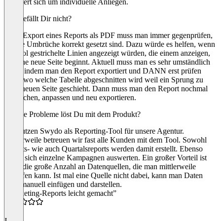
kümmert sich um individuelle Anliegen.
Was gefällt Dir nicht?
Beim Export eines Reports als PDF muss man immer gegenprüfen,
ob alle Umbrüche korrekt gesetzt sind. Dazu würde es helfen, wenn
im Tool gestrichelte Linien angezeigt würden, die einem anzeigen,
wo eine neue Seite beginnt. Aktuell muss man es sehr umständlich
lösen, indem man den Report exportiert und DANN erst prüfen
kann, wo welche Tabelle abgeschnitten wird weil ein Sprung zu
einer neuen Seite geschieht. Dann muss man den Report nochmal
aufmachen, anpassen und neu exportieren.
Welche Probleme löst Du mit dem Produkt?
Wir nutzen Swydo als Reporting-Tool für unsere Agentur.
Mittlerweile betreuen wir fast alle Kunden mit dem Tool. Sowohl
Monats- wie auch Quartalsreports werden damit erstellt. Ebenso
lassen sich einzelne Kampagnen auswerten. Ein großer Vorteil ist
dabei die große Anzahl an Datenquellen, die man mittlerweile
anzapfen kann. Ist mal eine Quelle nicht dabei, kann man Daten
auch manuell einfügen und darstellen.
“Marketing-Reports leicht gemacht”
5.0
J