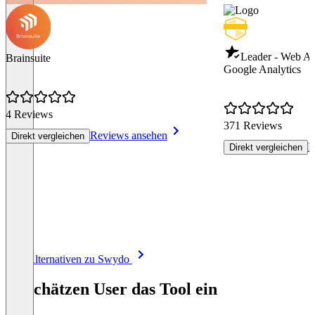
Leader - Web An
Brainsuite
Google Analytics
4 Reviews
371 Reviews
Reviews ansehen
Direkt vergleichen
R
Direkt vergleichen
Item
Alle Alternativen zu Swydo
1
of
So schätzen User das Tool ein
8