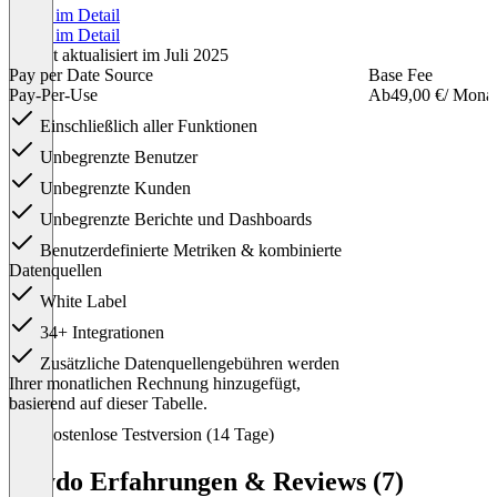
Preise im Detail
Preise im Detail
Zuletzt aktualisiert im Juli 2025
Pay per Date Source
Base Fee
Pay-Per-Use
Ab
49,00 €
/ Mona
Einschließlich aller Funktionen
Unbegrenzte Benutzer
Unbegrenzte Kunden
Unbegrenzte Berichte und Dashboards
Benutzerdefinierte Metriken & kombinierte
Datenquellen
White Label
34+ Integrationen
Zusätzliche Datenquellengebühren werden
Ihrer monatlichen Rechnung hinzugefügt,
basierend auf dieser Tabelle.
Item
Kostenlose Testversion (14 Tage)
1
of
Swydo Erfahrungen & Reviews (7)
5