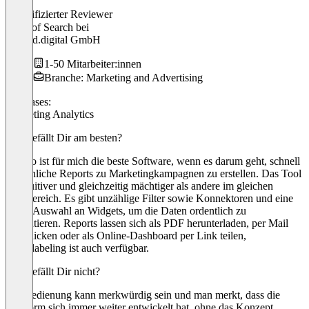
Jan
Verifizierter Reviewer
Head of Search
bei
hooked.digital GmbH
1-50 Mitarbeiter:innen
Branche: Marketing and Advertising
Use cases:
Marketing Analytics
Was gefällt Dir am besten?
Swydo ist für mich die beste Software, wenn es darum geht, schnell
ansehnliche Reports zu Marketingkampagnen zu erstellen. Das Tool
ist intuitiver und gleichzeitig mächtiger als andere im gleichen
Preisbereich. Es gibt unzählige Filter sowie Konnektoren und eine
große Auswahl an Widgets, um die Daten ordentlich zu
präsentieren. Reports lassen sich als PDF herunterladen, per Mail
verschicken oder als Online-Dashboard per Link teilen,
Whitelabeling ist auch verfügbar.
Was gefällt Dir nicht?
Die Bedienung kann merkwürdig sein und man merkt, dass die
Plattform sich immer weiter entwickelt hat, ohne das Konzept