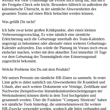
werden wie viele Urlaubstage die Person noch übrig hat, fällt auch
der Freigabe-Check sehr leicht. Besonders hilfreich ist außerdem die
kalendarische Übersicht, in der sämtliche Abwesenheiten des
gesamten Teams auf einen Blick betrachtet werden können.
Was gefällt Dir nicht?
Ich habe zwar keine großen Kritikpunkte, aber einen kleinen
Verbesserungsvorschlag. Es wäre nämlich eine ziemliche
Erleichterung auch die Geburtstage innerhalb des Team-Kalenders
angezeigt zu bekommen oder alternativ einen weiteren Geburtstags-
Kalender aufzurufen. Das würde die Planung im Voraus noch etwas
einfacher machen, wobei mit dem aktuellen Tool immerhin 10 Tage
vor dem Geburtstag des Teammitglieds eine Erinnerungsmail
zugeschickt bekommt.
Welche Probleme löst Du mit dem Produkt?
Wir nutzen Personio um sämtliche HR-Daten zu sammeln. In erster
Linie geht es dabei natürlich um Abwesenheiten für Krankheit und
Urlaub, aber auch weitere Dokumente wie Verträge, Zertifikate und
Nachweise (beispielsweise Immatrikulationsbescheinigungen der
Werkstudenten) können direkt in dem Tool hochgeladen und
gesammelt werden. Über die Funktion "Company Shortcuts" haben
wir sämtliche Tools hinterlegt, die unternehmensweit für weitere
HR-Zwecke verwendet werden, wodurch alle Infos verbunden und