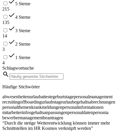
5 Sterne
215
4 Sterne
135
3 Sterne
14
2 Sterne
3
1 Sterne
4
Schlagwortsuche
Häufige Stichwörter
abwesenheiten
urlaub
atteste
geburtstage
personalmanagement
recruiting
offboarding
urlaubstage
urlaube
gehaltsabrechnungen
personalthemen
krankmeldungen
personalinformationen
mitarbeiterinfos
gehaltsanpassungen
personaldaten
personia
bewerbermanagement
beantragen
“Durch die stetige Weiterentwicklung können immer mehr
Schnittstellen im HR Kosmos verknüpft werden”