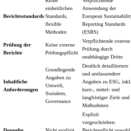
Keine
Verpflichtende
einheitlichen
Anwendung der
Berichtsstandards
Standards,
European Sustainabilit
flexible
Reporting Standards
Methoden
(ESRS)
Verpflichtende externe
Prüfung der
Keine externe
Prüfung durch
Berichte
Prüfungspflicht
unabhängige Dritte
Deutlich detailliertere
Grundlegende
und umfassendere
Angaben zu
Inhaltliche
Angaben zu ESG, inkl
Umwelt,
Anforderungen
kurz-, mittel- und
Sozialem,
langfristiger Ziele und
Governance
Maßnahmen
Explizit
vorgeschrieben:
Doppelte
Nicht explizit
Berichtspflicht sowohl