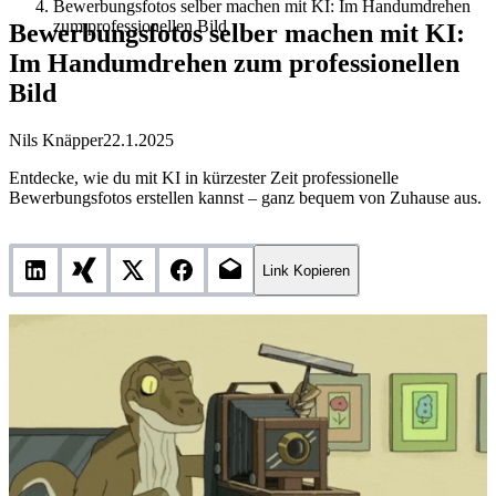
Bewerbungsfotos selber machen mit KI: Im Handumdrehen
zum professionellen Bild
Bewerbungsfotos selber machen mit KI:
Im Handumdrehen zum professionellen
Bild
Nils Knäpper
22.1.2025
Entdecke, wie du mit KI in kürzester Zeit professionelle
Bewerbungsfotos erstellen kannst – ganz bequem von Zuhause aus.
Link Kopieren