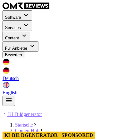
Software
Services
Content
Für Anbieter
Bewerten
Deutsch
English
KI-Bildgenerator
Startseite
ContentHub
KI-BILDGENERATOR
SPONSORED
KI-Bildgenerator