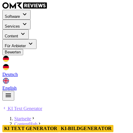
Software
Services
Content
Für Anbieter
Bewerten
Deutsch
English
KI Text Generator
Startseite
ContentHub
KI TEXT GENERATOR
KI-BILDGENERATOR
KI Text Generator