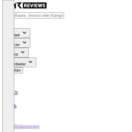
Software
Services
Content
Für Anbieter
Bewerten
Deutsch
English
KI-Bildgenerator