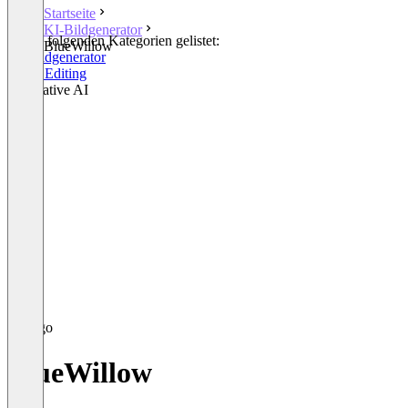
Startseite
KI-Bildgenerator
In den folgenden Kategorien gelistet:
BlueWillow
KI-Bildgenerator
Photo Editing
Generative AI
BlueWillow