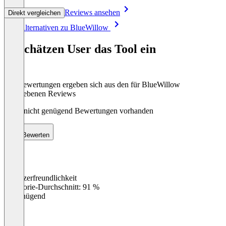
Reviews ansehen
Direkt vergleichen
Item
Alle Alternativen zu BlueWillow
1
of
So schätzen User das Tool ein
8
Die Bewertungen ergeben sich aus den für BlueWillow
abgegebenen Reviews
Noch nicht genügend Bewertungen vorhanden
Bewerten
Benutzerfreundlichkeit
0
%
Kategorie-Durchschnitt: 91 %
Ungenügend