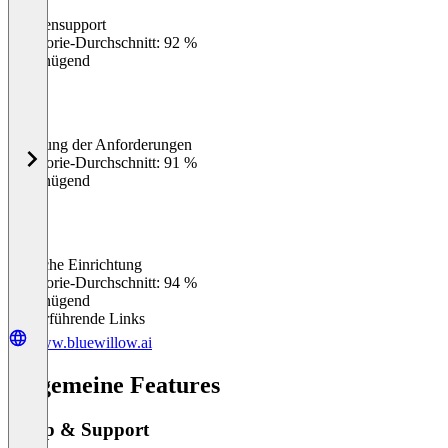
Kundensupport
0
%
Kategorie-Durchschnitt: 92 %
Ungenügend
Erfüllung der Anforderungen
0
%
Kategorie-Durchschnitt: 91 %
Ungenügend
Einfache Einrichtung
0
%
Kategorie-Durchschnitt: 94 %
Ungenügend
Weiterführende Links
www.bluewillow.ai
Allgemeine Features
Setup & Support