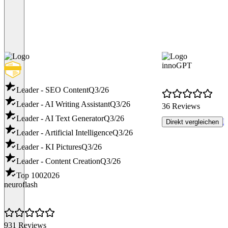
innoGPT
Leader - SEO Content
Q3/26
Leader - AI Writing Assistant
Q3/26
36 Reviews
Leader - AI Text Generator
Q3/26
R
Direkt vergleichen
Leader - Artificial Intelligence
Q3/26
Leader - KI Pictures
Q3/26
Leader - Content Creation
Q3/26
Top 100
2026
neuroflash
931 Reviews