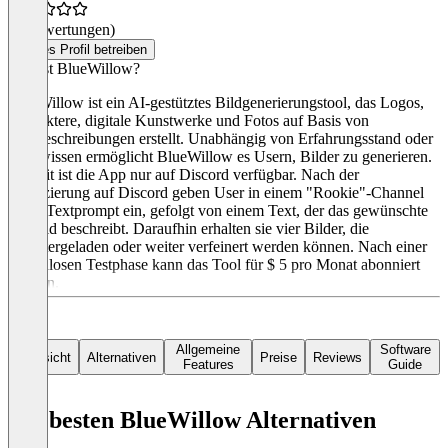
(0 Bewertungen)
Dieses Profil betreiben
Was ist BlueWillow?
BlueWillow ist ein AI-gestütztes Bildgenerierungstool, das Logos,
Charaktere, digitale Kunstwerke und Fotos auf Basis von
Textbeschreibungen erstellt. Unabhängig von Erfahrungsstand oder
Fachwissen ermöglicht BlueWillow es Usern, Bilder zu generieren.
Derzeit ist die App nur auf Discord verfügbar. Nach der
Verifizierung auf Discord geben User in einem "Rookie"-Channel
einen Textprompt ein, gefolgt von einem Text, der das gewünschte
KI-Bild beschreibt. Daraufhin erhalten sie vier Bilder, die
heruntergeladen oder weiter verfeinert werden können. Nach einer
kostenlosen Testphase kann das Tool für $ 5 pro Monat abonniert
werden.
Allgemeine
Software
Übersicht
Alternativen
Preise
Reviews
Features
Guide
Die besten BlueWillow Alternativen