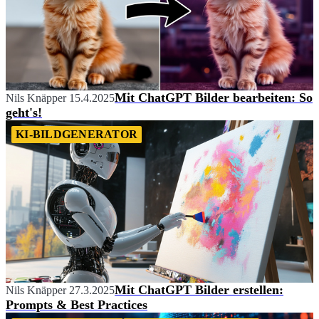
Mit ChatGPT Bilder bearbeiten: So
Nils Knäpper
15.4.2025
geht's!
KI-BILDGENERATOR
Mit ChatGPT Bilder erstellen:
Nils Knäpper
27.3.2025
Prompts & Best Practices