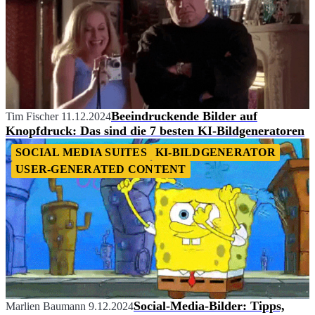
Beeindruckende Bilder auf
Tim Fischer
11.12.2024
Knopfdruck: Das sind die 7 besten KI-Bildgeneratoren
SOCIAL MEDIA SUITES
KI-BILDGENERATOR
USER-GENERATED CONTENT
Social-Media-Bilder: Tipps,
Marlien Baumann
9.12.2024