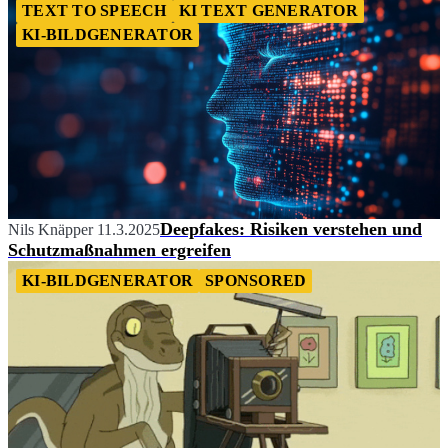
TEXT TO SPEECH
KI TEXT GENERATOR
KI-BILDGENERATOR
Deepfakes: Risiken verstehen und
Nils Knäpper
11.3.2025
Schutzmaßnahmen ergreifen
KI-BILDGENERATOR
SPONSORED