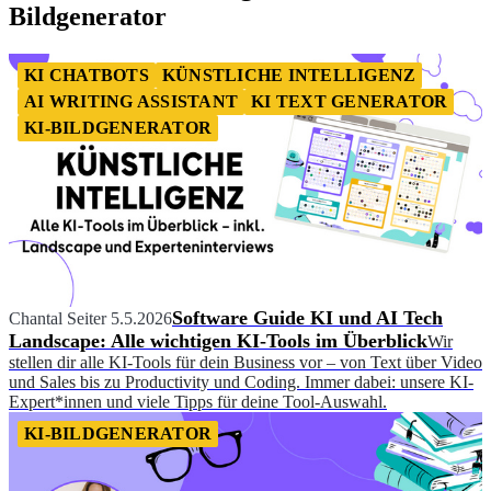
Bildgenerator
KI CHATBOTS
KÜNSTLICHE INTELLIGENZ
AI WRITING ASSISTANT
KI TEXT GENERATOR
KI-BILDGENERATOR
Software Guide KI und AI Tech
Chantal Seiter
5.5.2026
Landscape: Alle wichtigen KI-Tools im Überblick
Wir
stellen dir alle KI-Tools für dein Business vor – von Text über Video
und Sales bis zu Productivity und Coding. Immer dabei: unsere KI-
Expert*innen und viele Tipps für deine Tool-Auswahl.
KI-BILDGENERATOR