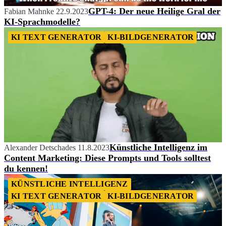
GPT-4: Der neue Heilige Gral der
Fabian Mahnke
22.9.2023
KI-Sprachmodelle?
KI TEXT GENERATOR
KI-BILDGENERATOR
Künstliche Intelligenz im
Alexander Detschades
11.8.2023
Content Marketing: Diese Prompts und Tools solltest
du kennen!
KÜNSTLICHE INTELLIGENZ
KI TEXT GENERATOR
KI-BILDGENERATOR