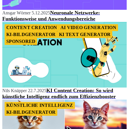
Neuronale Netzwerke:
Ansgar Wörner
5.12.2025
Funktionsweise und Anwendungsbereiche
CONTENT CREATION
AI VIDEO GENERATION
KI-BILDGENERATOR
KI TEXT GENERATOR
SPONSORED
KI Content Creation: So wird
Nils Knäpper
22.7.2025
künstliche Intelligenz endlich zum Effizienzbooster
KÜNSTLICHE INTELLIGENZ
KI-BILDGENERATOR