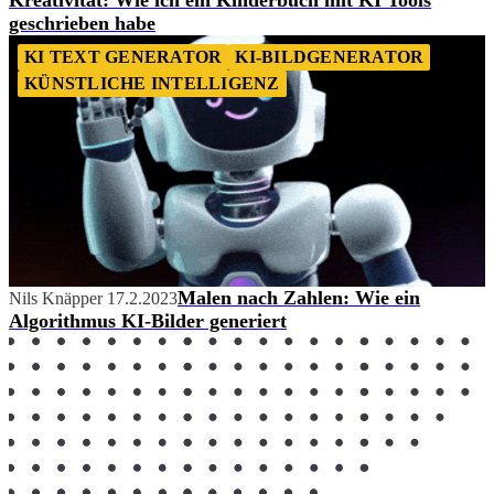
geschrieben habe
KI TEXT GENERATOR
KI-BILDGENERATOR
KÜNSTLICHE INTELLIGENZ
Malen nach Zahlen: Wie ein
Nils Knäpper
17.2.2023
Algorithmus KI-Bilder generiert