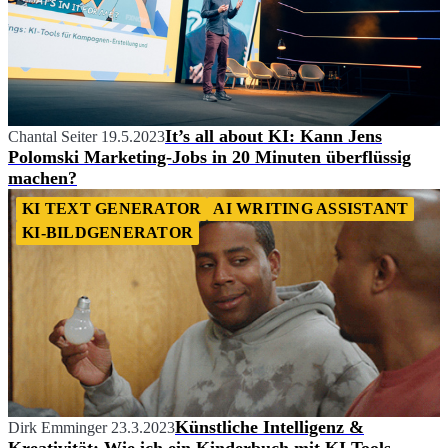
It’s all about KI: Kann Jens
Chantal Seiter
19.5.2023
Polomski Marketing-Jobs in 20 Minuten überflüssig
machen?
KI TEXT GENERATOR
AI WRITING ASSISTANT
KI-BILDGENERATOR
Künstliche Intelligenz &
Dirk Emminger
23.3.2023
Kreativität: Wie ich ein Kinderbuch mit KI Tools