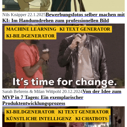
Bewerbungsfotos selber machen mit
Nils Knäpper
22.1.2025
KI: Im Handumdrehen zum professionellen Bild
MACHINE LEARNING
KI TEXT GENERATOR
KI-BILDGENERATOR
Von der Idee zum
Sarah Behrens
&
Milan Wittpohl
20.12.2024
MVP in 7 Tagen: Ein exemplarischer
Produktentwicklungsprozess
KI-BILDGENERATOR
KI TEXT GENERATOR
KÜNSTLICHE INTELLIGENZ
KI CHATBOTS