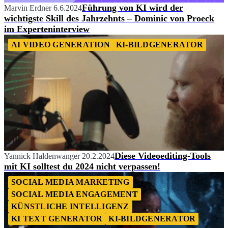
Führung von KI wird der
Marvin Erdner
6.6.2024
wichtigste Skill des Jahrzehnts – Dominic von Proeck
im Experteninterview
AI VIDEO GENERATION
KI-BILDGENERATOR
Diese Videoediting-Tools
Yannick Haldenwanger
20.2.2024
mit KI solltest du 2024 nicht verpassen!
SOCIAL MEDIA MARKETING
SOCIAL MEDIA ENGAGEMENT
KÜNSTLICHE INTELLIGENZ
KI TEXT GENERATOR
KI-BILDGENERATOR