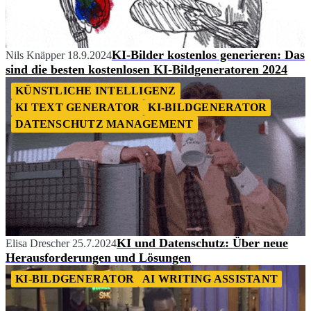
KI-Bilder kostenlos generieren: Das
Nils Knäpper
18.9.2024
sind die besten kostenlosen KI-Bildgeneratoren 2024
KÜNSTLICHE INTELLIGENZ
KI TEXT GENERATOR
KI-BILDGENERATOR
DATENSCHUTZ MANAGEMENT
KI und Datenschutz: Über neue
Elisa Drescher
25.7.2024
Herausforderungen und Lösungen
KI-BILDGENERATOR
AI WRITING ASSISTANT