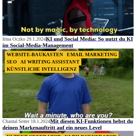
KI und Social Media: So nutzt du KI
Irina Oczko
29.1.2024
im Social-Media-Management
WEBSITE-BAUKASTEN
EMAIL MARKETING
SEO
AI WRITING ASSISTANT
KÜNSTLICHE INTELLIGENZ
Mit diesen KI-Funktionen hebst du
Chantal Seiter
18.1.2024
deinen Markenauftritt auf ein neues Level