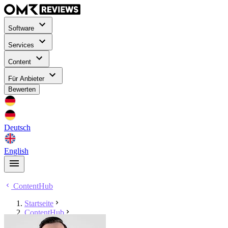
Software
Services
Content
Für Anbieter
Bewerten
Deutsch
English
ContentHub
Startseite
ContentHub
Dominik Waitzer