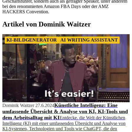
Geschäftsführer, sondern auch als gefragter Speaker, unter anderem
bei den renommierten Amazon FBA Days oder der AMZ
HACKERS Convention.
Artikel von Dominik Waitzer
KI-BILDGENERATOR
AI WRITING ASSISTANT
Künstliche Intelligenz: Eine
Dominik Waitzer
27.6.2024
umfassende Übersicht & Analyse von KI, KI-Tools und
dem Arbeitsalltag mit KI
Entdecke. die Welt der Künstlichen
Intelligenz (KI) mit einer umfassenden Übersicht und Analyse von
KI-Systemen, Technologien und Tools wie ChatGPT, die den