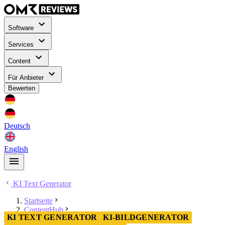
Software
Services
Content
Für Anbieter
Bewerten
Deutsch
English
KI Text Generator
Startseite
ContentHub
KI TEXT GENERATOR
KI-BILDGENERATOR
KI Text Generator