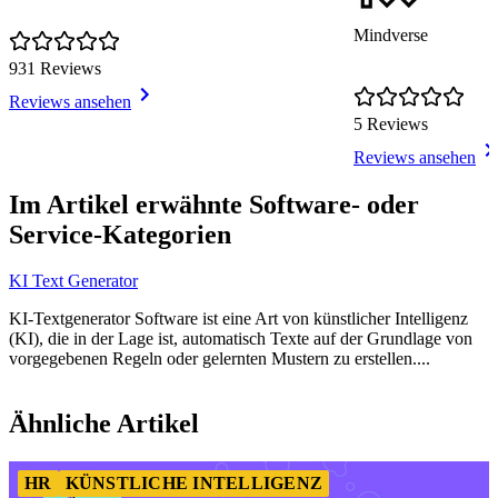
Mindverse
931 Reviews
Reviews ansehen
5 Reviews
Reviews ansehen
Item
1
Im Artikel erwähnte Software- oder
of
Service-Kategorien
3
KI Text Generator
KI-Textgenerator Software ist eine Art von künstlicher Intelligenz
(KI), die in der Lage ist, automatisch Texte auf der Grundlage von
vorgegebenen Regeln oder gelernten Mustern zu erstellen....
Item
1
Ähnliche Artikel
of
3
HR
KÜNSTLICHE INTELLIGENZ