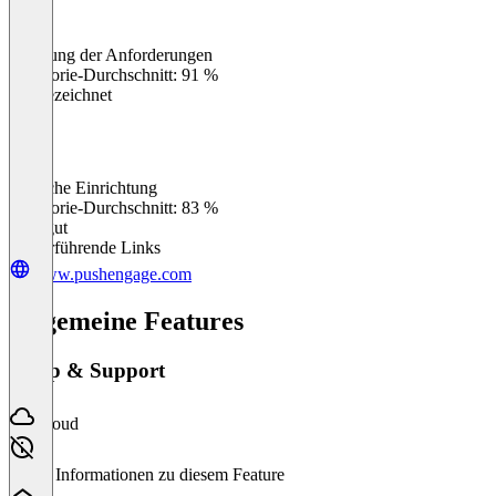
Erfüllung der Anforderungen
0
%
Kategorie-Durchschnitt: 91 %
Ausgezeichnet
Einfache Einrichtung
0
%
Kategorie-Durchschnitt: 83 %
Sehr gut
Weiterführende Links
www.pushengage.com
Allgemeine Features
Setup & Support
Cloud
Keine Informationen zu diesem Feature