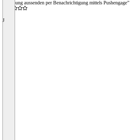
4
“Werbung aussenden per Benachrichtigung mittels Pushengage”
4.0
J