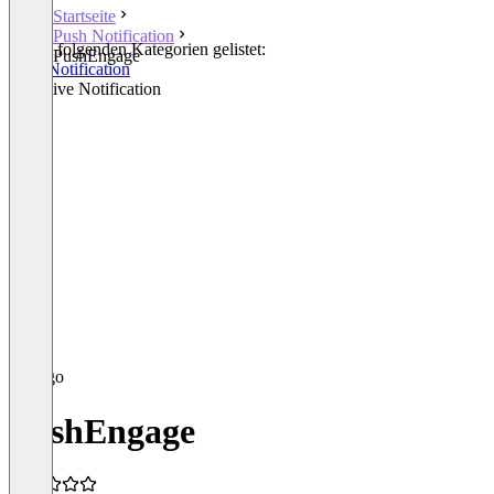
Startseite
Push Notification
In den folgenden Kategorien gelistet:
PushEngage
Push Notification
Proactive Notification
PushEngage