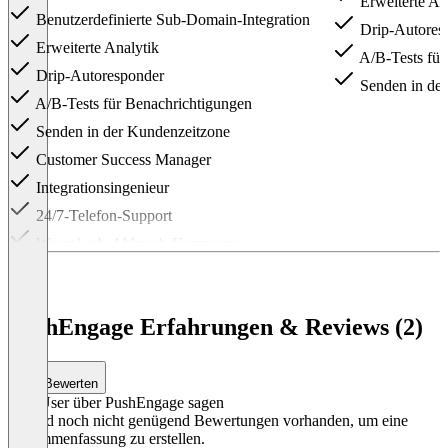
Erweiterte An
Benutzerdefinierte Sub-Domain-Integration
Drip-Autores
Erweiterte Analytik
A/B-Tests für
Drip-Autoresponder
Senden in der
A/B-Tests für Benachrichtigungen
Senden in der Kundenzeitzone
Customer Success Manager
Integrationsingenieur
24/7-Telefon-Support
Warenkorb-Abbruch-Kampagne
Browse-Abbruch-Kampagne
Trigger-Kampagne
PushEngage Erfahrungen & Reviews (2)
Preissturz-Warn-Kampagne
Bestandsalarn-Kampagne
Attribute für Personalisierung
Bewerten
Item
Was User über PushEngage sagen
1
Es sind noch nicht genügend Bewertungen vorhanden, um eine
of
Zusammenfassung zu erstellen.