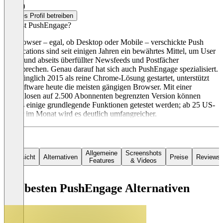
4,3
(2)
Dieses Profil betreiben
Was ist PushEngage?
Im Browser – egal, ob Desktop oder Mobile – verschickte Push
Notifications sind seit einigen Jahren ein bewährtes Mittel, um User
direkt und abseits überfüllter Newsfeeds und Postfächer
anzusprechen. Genau darauf hat sich auch PushEngage spezialisiert.
Ursprünglich 2015 als reine Chrome-Lösung gestartet, unterstützt
die Software heute die meisten gängigen Browser. Mit einer
kostenlosen auf 2.500 Abonnenten begrenzten Version können
bereits einige grundlegende Funktionen getestet werden; ab 25 US-
Dollar im Monat wird es deutlich umfangreicher.
Allgemeine
Screenshots
Übersicht
Alternativen
Preise
Reviews
Features
& Videos
Die besten PushEngage Alternativen