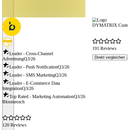
DYMATRIX Custome
191 Reviews
Leader - Cross-Channel
R
Direkt vergleichen
Advertising
Q3/26
Leader - Push Notification
Q3/26
Leader - SMS Marketing
Q3/26
Leader - E-Commerce Data
Integration
Q3/26
Top Rated - Marketing Automation
Q3/26
Bloomreach
120 Reviews