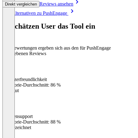
Reviews ansehen
Direkt vergleichen
Item
Alle Alternativen zu PushEngage
1
of
So schätzen User das Tool ein
8
Die Bewertungen ergeben sich aus den für PushEngage
abgegebenen Reviews
Benutzerfreundlichkeit
0
%
Kategorie-Durchschnitt: 86 %
Sehr gut
Kundensupport
0
%
Kategorie-Durchschnitt: 88 %
Ausgezeichnet