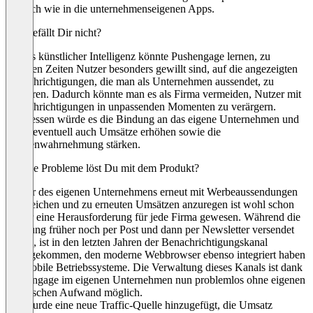
möglich wie in die unternehmenseigenen Apps.
Was gefällt Dir nicht?
Mittels künstlicher Intelligenz könnte Pushengage lernen, zu
welchen Zeiten Nutzer besonders gewillt sind, auf die angezeigten
Benachrichtigungen, die man als Unternehmen aussendet, zu
reagieren. Dadurch könnte man es als Firma vermeiden, Nutzer mit
Benachrichtigungen in unpassenden Momenten zu verärgern.
Stattdessen würde es die Bindung an das eigene Unternehmen und
damit eventuell auch Umsätze erhöhen sowie die
Markenwahrnehmung stärken.
Welche Probleme löst Du mit dem Produkt?
Nutzer des eigenen Unternehmens erneut mit Werbeaussendungen
zu erreichen und zu erneuten Umsätzen anzuregen ist wohl schon
immer eine Herausforderung für jede Firma gewesen. Während die
Werbung früher noch per Post und dann per Newsletter versendet
wurde, ist in den letzten Jahren der Benachrichtigungskanal
hinzugekommen, den moderne Webbrowser ebenso integriert haben
wir mobile Betriebssysteme. Die Verwaltung dieses Kanals ist dank
Pushengage im eigenen Unternehmen nun problemlos ohne eigenen
technischen Aufwand möglich.
“Es wurde eine neue Traffic-Quelle hinzugefügt, die Umsatz