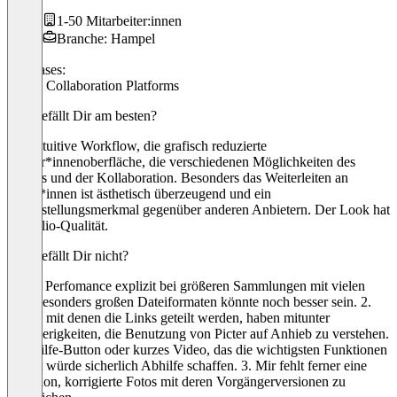
1-50 Mitarbeiter:innen
Branche: Hampel
Use cases:
Visual Collaboration Platforms
Was gefällt Dir am besten?
Der intuitive Workflow, die grafisch reduzierte
Nutzer*innenoberfläche, die verschiedenen Möglichkeiten des
Teilens und der Kollaboration. Besonders das Weiterleiten an
Kund*innen ist ästhetisch überzeugend und ein
Alleinstellungsmerkmal gegenüber anderen Anbietern. Der Look hat
Portfolio-Qualität.
Was gefällt Dir nicht?
1. Die Perfomance explizit bei größeren Sammlungen mit vielen
oder besonders großen Dateiformaten könnte noch besser sein. 2.
Dritte, mit denen die Links geteilt werden, haben mitunter
Schwierigkeiten, die Benutzung von Picter auf Anhieb zu verstehen.
Ein Hilfe-Button oder kurzes Video, das die wichtigsten Funktionen
erklärt würde sicherlich Abhilfe schaffen. 3. Mir fehlt ferner eine
Funktion, korrigierte Fotos mit deren Vorgängerversionen zu