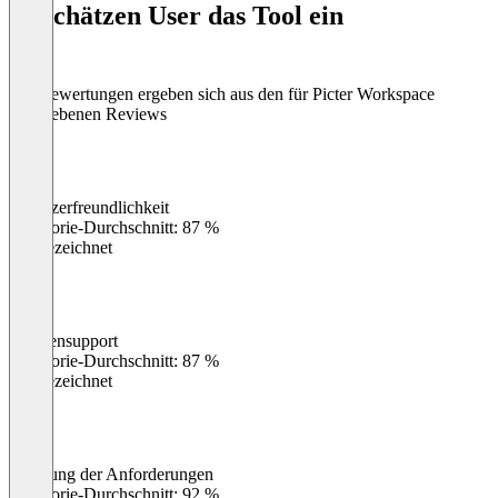
So schätzen User das Tool ein
8
Die Bewertungen ergeben sich aus den für Picter Workspace
abgegebenen Reviews
Benutzerfreundlichkeit
0
%
Kategorie-Durchschnitt: 87 %
Ausgezeichnet
Kundensupport
0
%
Kategorie-Durchschnitt: 87 %
Ausgezeichnet
Erfüllung der Anforderungen
0
%
Kategorie-Durchschnitt: 92 %