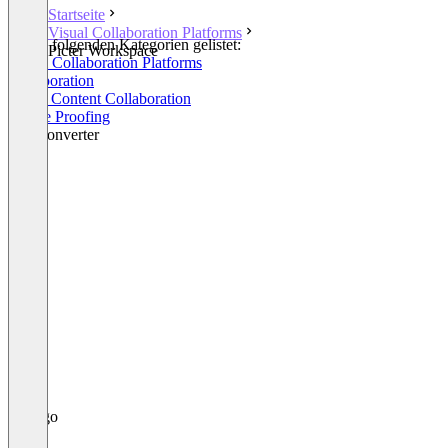
Startseite
Visual Collaboration Platforms
In den folgenden Kategorien gelistet:
Picter Workspace
Visual Collaboration Platforms
Collaboration
Cloud Content Collaboration
Online Proofing
File Converter
+2