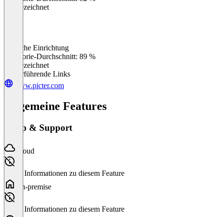
Ausgezeichnet
Einfache Einrichtung
0
%
Kategorie-Durchschnitt: 89 %
Ausgezeichnet
Weiterführende Links
www.picter.com
Allgemeine Features
Setup & Support
Cloud
Keine Informationen zu diesem Feature
On-premise
Keine Informationen zu diesem Feature