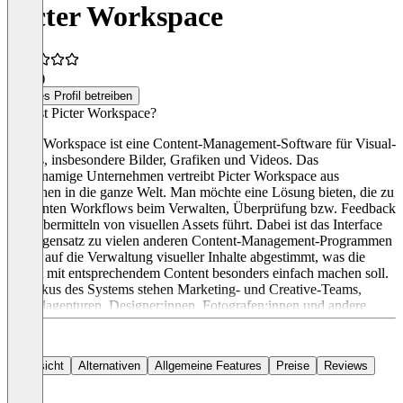
Picter Workspace
5,0
(2)
Dieses Profil betreiben
Was ist Picter Workspace?
Picter Workspace ist eine Content-Management-Software für Visual-
Assets, insbesondere Bilder, Grafiken und Videos. Das
gleichnamige Unternehmen vertreibt Picter Workspace aus
München in die ganze Welt. Man möchte eine Lösung bieten, die zu
effizienten Workflows beim Verwalten, Überprüfung bzw. Feedback
und Übermitteln von visuellen Assets führt. Dabei ist das Interface
im Gegensatz zu vielen anderen Content-Management-Programmen
genau auf die Verwaltung visueller Inhalte abgestimmt, was die
Arbeit mit entsprechendem Content besonders einfach machen soll.
Im Fokus des Systems stehen Marketing- und Creative-Teams,
Digitalagenturen, Designer:innen, Fotografen:innen und andere
Content-Producer sowie Studenten:innen oder Auszubildende der
Medienbranche. Picter Workspace gibt es aktuell in zwei Paketen –
für 10 oder 20 Euro pro Monat.
Übersicht
Alternativen
Allgemeine Features
Preise
Reviews