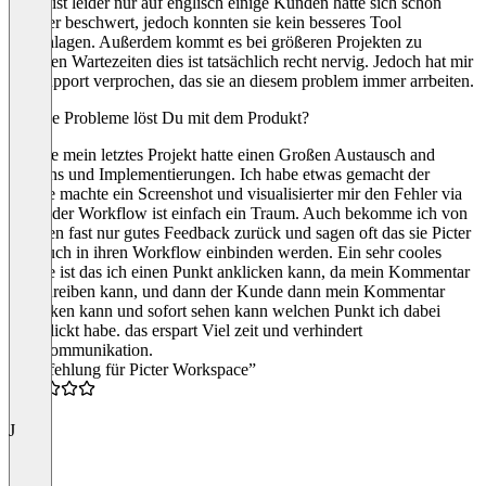
Picter ist leider nur auf englisch einige Kunden hatte sich schon
darüber beschwert, jedoch konnten sie kein besseres Tool
vorschlagen. Außerdem kommt es bei größeren Projekten zu
längeren Wartezeiten dies ist tatsächlich recht nervig. Jedoch hat mir
der Support verprochen, das sie an diesem problem immer arrbeiten.
Welche Probleme löst Du mit dem Produkt?
Gerade mein letztes Projekt hatte einen Großen Austausch and
Designs und Implementierungen. Ich habe etwas gemacht der
Kunde machte ein Screenshot und visualisierter mir den Fehler via
Picter der Workflow ist einfach ein Traum. Auch bekomme ich von
Kunden fast nur gutes Feedback zurück und sagen oft das sie Picter
nun auch in ihren Workflow einbinden werden. Ein sehr cooles
feature ist das ich einen Punkt anklicken kann, da mein Kommentar
hinschreiben kann, und dann der Kunde dann mein Kommentar
anklicken kann und sofort sehen kann welchen Punkt ich dabei
angeklickt habe. das erspart Viel zeit und verhindert
Misskommunikation.
“Empfehlung für Picter Workspace”
5.0
J