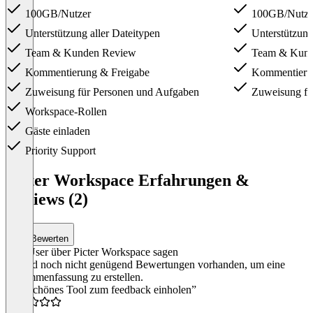
100GB/Nutzer
100GB/Nutze
Unterstützung aller Dateitypen
Unterstützung 
Team & Kunden Review
Team & Kund
Kommentierung & Freigabe
Kommentierun
Zuweisung für Personen und Aufgaben
Zuweisung fü
Workspace-Rollen
Gäste einladen
Priority Support
Item
1
Picter Workspace Erfahrungen &
of
Reviews (2)
2
Bewerten
Was User über Picter Workspace sagen
Es sind noch nicht genügend Bewertungen vorhanden, um eine
Zusammenfassung zu erstellen.
“Ein schönes Tool zum feedback einholen”