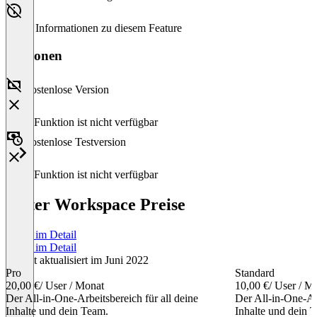
Keine Informationen zu diesem Feature
Versionen
Kostenlose Version
Diese Funktion ist nicht verfügbar
Kostenlose Testversion
Diese Funktion ist nicht verfügbar
Picter Workspace Preise
Preise im Detail
Preise im Detail
Zuletzt aktualisiert im Juni 2022
Pro
Standard
20,00 €
/ User / Monat
10,00 €
/ User / M
Der All-in-One-Arbeitsbereich für all deine
Der All-in-One-Arb
Inhalte und dein Team.
Inhalte und dein 