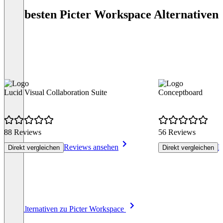
Die besten Picter Workspace Alternativen
Lucid Visual Collaboration Suite
Conceptboard
88 Reviews
56 Reviews
Reviews ansehen
R
Direkt vergleichen
Direkt vergleichen
Item
Alle Alternativen zu Picter Workspace
1
of