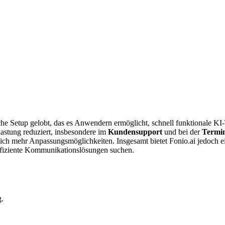
he Setup gelobt, das es Anwendern ermöglicht, schnell funktionale KI-Te
lastung reduziert, insbesondere im
Kundensupport
und bei der
Termi
sich mehr Anpassungsmöglichkeiten. Insgesamt bietet Fonio.ai jedoch 
ffiziente Kommunikationslösungen suchen.
g.