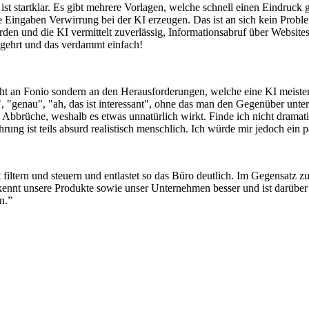
 KI ist startklar. Es gibt mehrere Vorlagen, welche schnell einen Eindru
Eingaben Verwirrung bei der KI erzeugen. Das ist an sich kein Probl
rden und die KI vermittelt zuverlässig, Informationsabruf über Websites
begehrt und das verdammt einfach!
nicht an Fonio sondern an den Herausforderungen, welche eine KI mei
", "genau", "ah, das ist interessant", ohne das man den Gegenüber unterb
brüche, weshalb es etwas unnatürlich wirkt. Finde ich nicht dramatisc
hrung ist teils absurd realistisch menschlich. Ich würde mir jedoch e
filtern und steuern und entlastet so das Büro deutlich. Im Gegensatz zu
kennt unsere Produkte sowie unser Unternehmen besser und ist darüber h
n.”