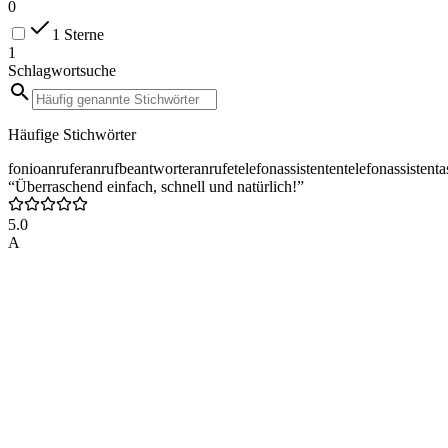
0
1 Sterne
1
Schlagwortsuche
Häufige Stichwörter
fonio
anrufer
anrufbeantworter
anrufe
telefonassistenten
telefonassistent
a
“Überraschend einfach, schnell und natürlich!”
5.0
A