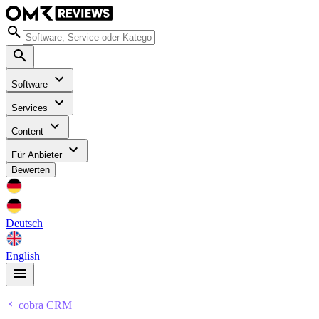
Software
Services
Content
Für Anbieter
Bewerten
Deutsch
English
cobra CRM