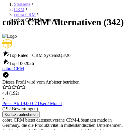
Startseite
CRM
cobra CRM
cobra CRM Alternativen (342)
cobra CRM Alternativen
Top Rated - CRM Systems
Q3/26
Top 100
2026
cobra CRM
Dieses Profil wird vom Anbieter betrieben
4,4
(192)
•
Preis: Ab 19,00 € / User / Monat
(192 Bewertungen)
Kontakt aufnehmen
cobra CRM bietet datensouveräne CRM-Lösungen made in
Germany, die die Produktivität in mittelständischen Unternehmen,