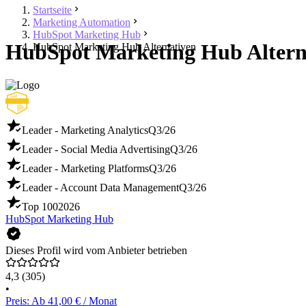
Startseite
Marketing Automation
HubSpot Marketing Hub
HubSpot Marketing Hub Alterna
HubSpot Marketing Hub Alternativen
Leader - Marketing Analytics
Q3/26
Leader - Social Media Advertising
Q3/26
Leader - Marketing Platforms
Q3/26
Leader - Account Data Management
Q3/26
Top 100
2026
HubSpot Marketing Hub
Dieses Profil wird vom Anbieter betrieben
4,3
(305)
•
Preis: Ab 41,00 € / Monat