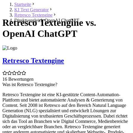
Startseite
KI Text Generator
Retresco Textengine
Retresco Textengine vs.
Direktvergleich OpenAI ChatGPT
OpenAI ChatGPT
Retresco Textengine
16 Bewertungen
Was ist Retresco Textengine?
Retresco Textengine ist eine KI-gestützte Content-Automation-
Plattform und bietet automatisierte Analysen & Generierung von
Content. Seit 2008 ist Retresco auf den Bereich Natural Language
Generation (NLG) spezialisiert und entwickelt Lösungen zur
Digitalisierung von textbasierten Geschäftsprozessen. Dabei richtet
sich das Tool an Branchen wie Digital Commerce, Medienbereiche
oder an vergleichbare Branchen. Retresco Textengine generiert
unter anderem automatisierte und skalierbare Webseite-, Produkt-