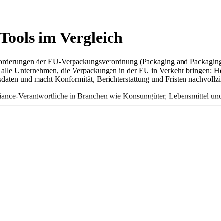
ools im Vergleich
orderungen der EU-Verpackungsverordnung (Packaging and Packaging
zu alle Unternehmen, die Verpackungen in der EU in Verkehr bringen:
sdaten und macht Konformität, Berichterstattung und Fristen nachvollzi
iance-Verantwortliche in Branchen wie Konsumgüter, Lebensmittel und
 bei der Datenerfassung und einer belastbaren Grundlage für Reporti
te eine Lösung folgende Features aufweisen:
 Verpackungen auf Artikel-/SKU-Ebene inkl. Materialien, Gewichten 
 der Verpackung nach Design-for-Recycling-Kriterien.
g von Mengen für die erweiterte Herstellerverantwortung und Verpacku
e Berichte, Konformitätsnachweise und Nachverfolgung regulatorisc
gsdaten von Lieferanten sowie Schnittstellen zu ERP- und PIM-System