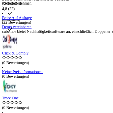
Kleinunternehmen
1
4,8
(22)
•
Preis: Auf Anfrage
Mittelstand
(22 Bewertungen)
1
Demo vereinbaren
cubemos bietet Nachhaltigkeitssoftware an, einschließlich Doppelte
Enterprise
1
Click & Comply
(0 Bewertungen)
•
Keine Preisinformationen
(0 Bewertungen)
Trace One
(0 Bewertungen)
•