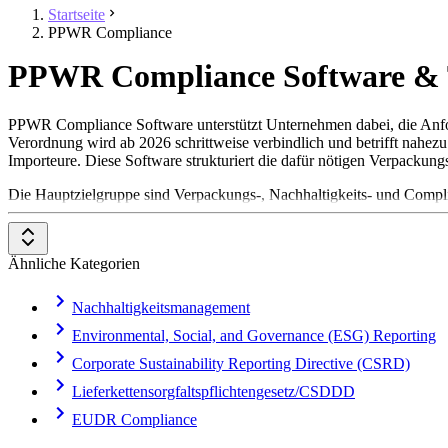
Startseite
PPWR Compliance
PPWR Compliance Software & T
PPWR Compliance Software unterstützt Unternehmen dabei, die Anf
Verordnung wird ab 2026 schrittweise verbindlich und betrifft nahe
Importeure. Diese Software strukturiert die dafür nötigen Verpackung
Die Hauptzielgruppe sind Verpackungs-, Nachhaltigkeits- und Compl
der rechtssicheren Umsetzung der PPWR, weniger manuellem Aufwand
Um in der Kategorie PPWR Compliance aufgenommen zu werden, soll
Ähnliche Kategorien
Verpackungsdaten-Management
: Erfassung und Pflege von
Recyclingfähigkeits-Bewertung
: Bewertung und Optimierung
Nachhaltigkeitsmanagement
EPR- und Lizenzierungs-Reporting
: Ermittlung und Meldun
Regulatorisches Reporting und Konformität
: PPWR-konform
Environmental, Social, and Governance (ESG) Reporting
Lieferanten- und Datenanbindung
: Einholen von Verpackun
Corporate Sustainability Reporting Directive (CSRD)
Lieferkettensorgfaltspflichtengesetz/CSDDD
EUDR Compliance