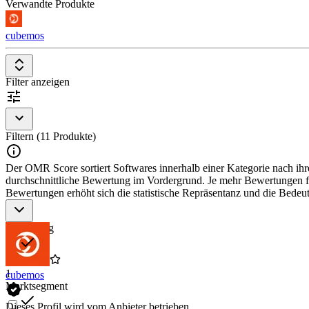
Verwandte Produkte
cubemos
Filter anzeigen
Filtern (11 Produkte)
Der OMR Score sortiert Softwares innerhalb einer Kategorie nach ihre
durchschnittliche Bewertung im Vordergrund. Je mehr Bewertungen für
Bewertungen erhöht sich die statistische Repräsentanz und die Bede
Bewertung
1
cubemos
Marktsegment
Dieses Profil wird vom Anbieter betrieben