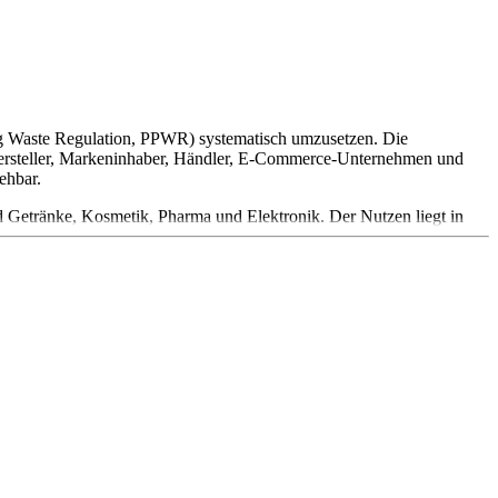
 Waste Regulation, PPWR) systematisch umzusetzen. Die
 Hersteller, Markeninhaber, Händler, E-Commerce-Unternehmen und
ehbar.
 Getränke, Kosmetik, Pharma und Elektronik. Der Nutzen liegt in
ng und Nachweispflichten.
und Komponenten.
ngslizenzierung.
her Änderungen.
en.