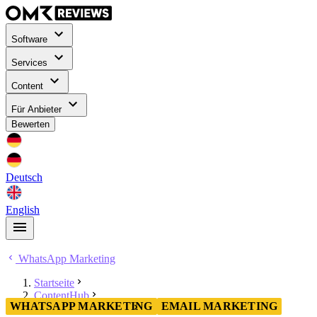
Software
Services
Content
Für Anbieter
Bewerten
Deutsch
English
WhatsApp Marketing
Startseite
ContentHub
WHATSAPP MARKETING
EMAIL MARKETING
WhatsApp Marketing