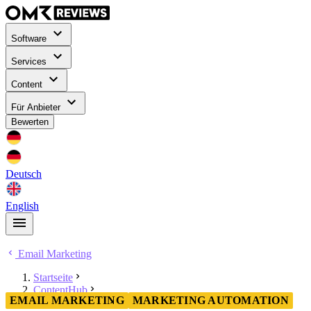
Software
Services
Content
Für Anbieter
Bewerten
Deutsch
English
Email Marketing
Startseite
ContentHub
EMAIL MARKETING
MARKETING AUTOMATION
Email Marketing