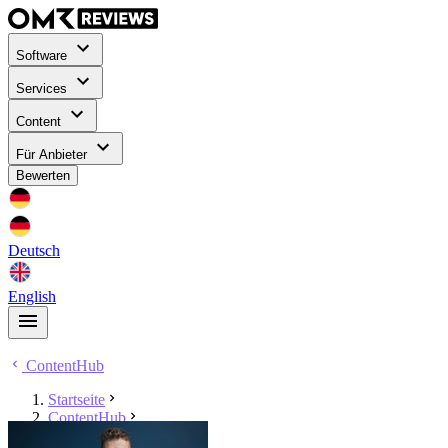
Software
Services
Content
Für Anbieter
Bewerten
Deutsch
English
ContentHub
Startseite
ContentHub
Danny Schulze