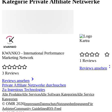
Kategorie Private Affiliate Netzwerke
Kartra
KWANKO - International Performance
Marketing Network
1 Reviews
Reviews ansehen
3 Reviews
Reviews ansehen
Item
Private Affiliate Netzwerke durchsuchen
1
Zu Ingenious Technologies
of
Alle Produkte
Alle Services
Alle Software Kategorien
Alle Service
8
Kategorien
© OMR 2026
Impressum
Datenschutz
Nutzungsbedingungen
Für
Anbieter
Community Guidelines
RSS-Feed