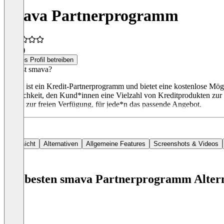
smava Partnerprogramm
4,5
(1)
Dieses Profil betreiben
Was ist smava?
smava ist ein Kredit-Partnerprogramm und bietet eine kostenlose Mögl
Möglichkeit, den Kund*innen eine Vielzahl von Kreditprodukten zur V
Kredit zur freien Verfügung, für jede*n das passende Angebot.
Übersicht
Alternativen
Allgemeine Features
Screenshots & Videos
Die besten smava Partnerprogramm Alter