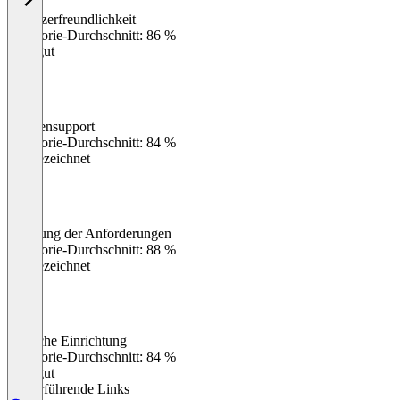
Benutzerfreundlichkeit
0
%
Kategorie-Durchschnitt: 86 %
Sehr gut
Kundensupport
0
%
Kategorie-Durchschnitt: 84 %
Ausgezeichnet
Erfüllung der Anforderungen
0
%
Kategorie-Durchschnitt: 88 %
Ausgezeichnet
Einfache Einrichtung
0
%
Kategorie-Durchschnitt: 84 %
Sehr gut
Weiterführende Links