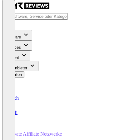
Software
Services
Content
Für Anbieter
Bewerten
Deutsch
English
Private Affiliate Netzwerke