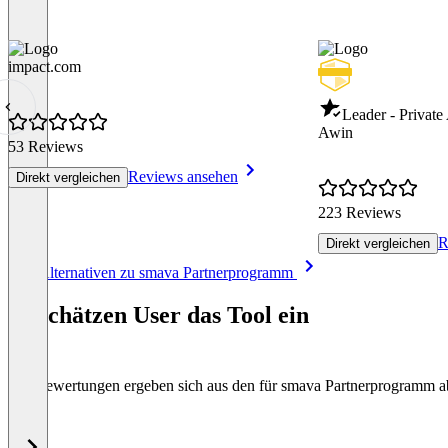
impact.com
Leader - Private
Awin
53 Reviews
Reviews ansehen
Direkt vergleichen
223 Reviews
R
Direkt vergleichen
Item
Alle Alternativen zu smava Partnerprogramm
1
of
So schätzen User das Tool ein
8
Die Bewertungen ergeben sich aus den für smava Partnerprogramm