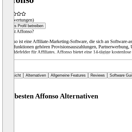
(0 Bewertungen)
Dieses Profil betreiben
Was ist Affonso?
Affonso ist eine Affiliate-Marketing-Software, die sich an Software-
Hauptfunktionen gehören Provisionsauszahlungen, Partnerwerbung, Ums
Anmeldefelder für Affiliates. Affonso bietet eine 14-tägige kostenlos
Übersicht
Alternativen
Allgemeine Features
Reviews
Software Gu
Die besten Affonso Alternativen