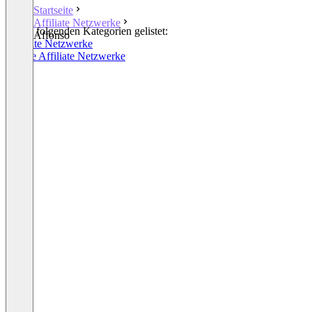
Startseite
Affiliate Netzwerke
In den folgenden Kategorien gelistet:
Affonso
Affiliate Netzwerke
Private Affiliate Netzwerke