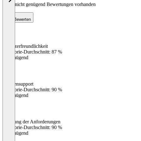
Noch nicht genügend Bewertungen vorhanden
Bewerten
Benutzerfreundlichkeit
0
%
Kategorie-Durchschnitt: 87 %
Ungenügend
Kundensupport
0
%
Kategorie-Durchschnitt: 90 %
Ungenügend
Erfüllung der Anforderungen
0
%
Kategorie-Durchschnitt: 90 %
Ungenügend