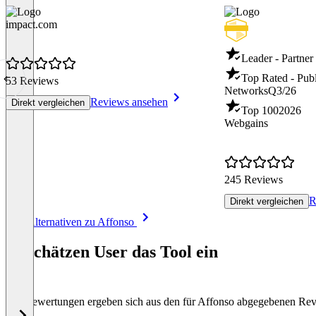
impact.com
Leader - Partne
Top Rated - Publi
53 Reviews
Networks
Q3/26
Reviews ansehen
Direkt vergleichen
Top 100
2026
Webgains
245 Reviews
R
Direkt vergleichen
Item
Alle Alternativen zu Affonso
1
of
So schätzen User das Tool ein
8
Die Bewertungen ergeben sich aus den für Affonso abgegebenen Re