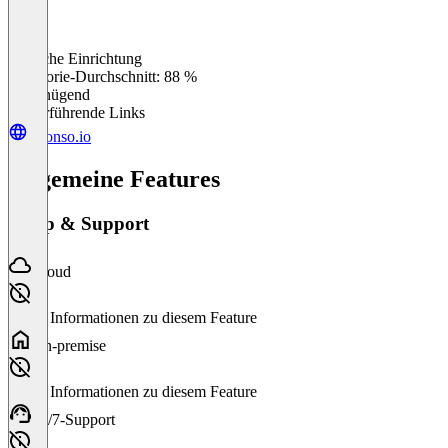
Einfache Einrichtung
0
%
Kategorie-Durchschnitt: 88 %
Ungenügend
Weiterführende Links
affonso.io
Allgemeine Features
Setup & Support
Cloud
Keine Informationen zu diesem Feature
On-premise
Keine Informationen zu diesem Feature
24/7-Support