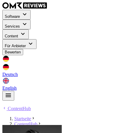
Software
Services
Content
Für Anbieter
Bewerten
Deutsch
English
ContentHub
Startseite
ContentHub
Tobias Rösner