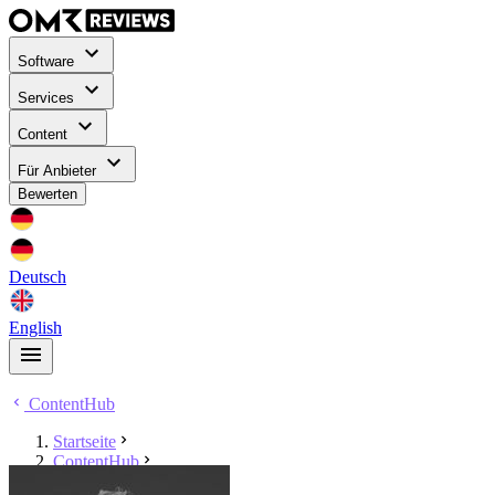
Software
Services
Content
Für Anbieter
Bewerten
Deutsch
English
ContentHub
Startseite
ContentHub
Laurent Bussmann