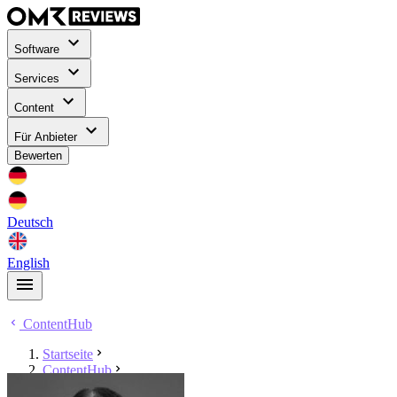
Software
Services
Content
Für Anbieter
Bewerten
Deutsch
English
ContentHub
Startseite
ContentHub
Magdalena Mues