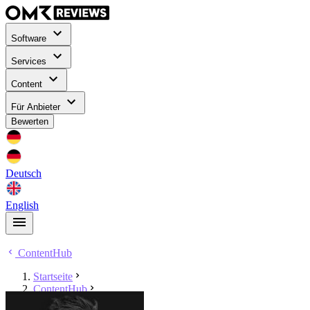
Software
Services
Content
Für Anbieter
Bewerten
Deutsch
English
ContentHub
Startseite
ContentHub
Christoph Lindhauer