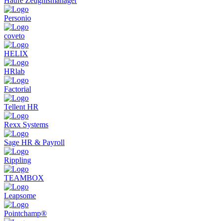
Haufe Zeugnismanager
Personio
coveto
HELIX
HRlab
Factorial
Tellent HR
Rexx Systems
Sage HR & Payroll
Rippling
TEAMBOX
Leapsome
Pointchamp®