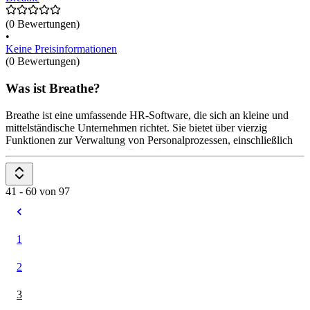
(0 Bewertungen)
•
Keine Preisinformationen
(0 Bewertungen)
Was ist Breathe?
Breathe ist eine umfassende HR-Software, die sich an kleine und
mittelständische Unternehmen richtet. Sie bietet über vierzig
Funktionen zur Verwaltung von Personalprozessen, einschließlich
Abwesenheitsmanagement, Rekrutierung und
Leistungsüberwachung. Die Preisgestaltung erfolgt über flexible,
abonnementbasierte Pläne ohne langfristige Verträge.
41 - 60 von 97
1
2
3