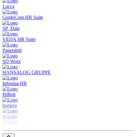
Lucca
GuideCom HR Suite
SP_Data
VEDA HR Suite
Papershift
SD Worx
HANSALOG GRUPPE
Infoniqa HR
HiBob
humera
eGecko
Taxmaro