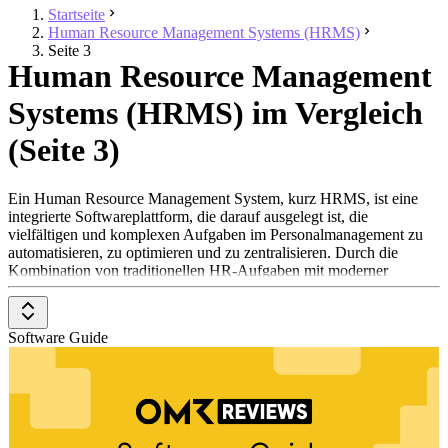
Startseite
Human Resource Management Systems (HRMS)
Seite 3
Human Resource Management
Systems (HRMS) im Vergleich
(Seite 3)
Ein Human Resource Management System, kurz HRMS, ist eine
integrierte Softwareplattform, die darauf ausgelegt ist, die
vielfältigen und komplexen Aufgaben im Personalmanagement zu
automatisieren, zu optimieren und zu zentralisieren. Durch die
Kombination von traditionellen HR-Aufgaben mit moderner
Informationstechnologie ermöglicht ein HRMS die Steigerung
sowohl der Effizienz als auch der Effektivität von
Personalabteilungen.
Software Guide
Diese Systeme sind in verschiedenen Geschäftsbereichen weit
verbreitet. Großunternehmen nutzen sie, um die komplexen
Anforderungen der Personalverwaltung für eine große Belegschaft
zu bewältigen. Mittelständische Unternehmen setzen HRMS
ebenfalls ein, um Effizienz zu steigern und wettbewerbsfähig zu