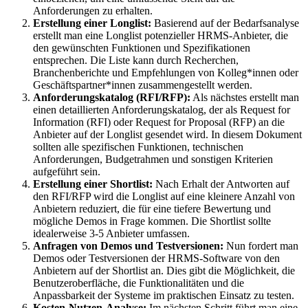
Anforderungen zu erhalten.
Erstellung einer Longlist:
Basierend auf der Bedarfsanalyse
erstellt man eine Longlist potenzieller HRMS-Anbieter, die
den gewünschten Funktionen und Spezifikationen
entsprechen. Die Liste kann durch Recherchen,
Branchenberichte und Empfehlungen von Kolleg*innen oder
Geschäftspartner*innen zusammengestellt werden.
Anforderungskatalog (RFI/RFP):
Als nächstes erstellt man
einen detaillierten Anforderungskatalog, der als Request for
Information (RFI) oder Request for Proposal (RFP) an die
Anbieter auf der Longlist gesendet wird. In diesem Dokument
sollten alle spezifischen Funktionen, technischen
Anforderungen, Budgetrahmen und sonstigen Kriterien
aufgeführt sein.
Erstellung einer Shortlist:
Nach Erhalt der Antworten auf
den RFI/RFP wird die Longlist auf eine kleinere Anzahl von
Anbietern reduziert, die für eine tiefere Bewertung und
mögliche Demos in Frage kommen. Die Shortlist sollte
idealerweise 3-5 Anbieter umfassen.
Anfragen von Demos und Testversionen:
Nun fordert man
Demos oder Testversionen der HRMS-Software von den
Anbietern auf der Shortlist an. Dies gibt die Möglichkeit, die
Benutzeroberfläche, die Funktionalitäten und die
Anpassbarkeit der Systeme im praktischen Einsatz zu testen.
Kosten-Nutzen-Analyse:
Im nächsten Schritt führt man eine