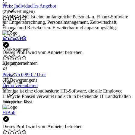
•
30
Preis: Individuelles Angebot
(2 Bewertungen)
HANSALOG ist eine umfangreiche Personal- u. Finanz-Software
für Entgeltabrechnung, Personalmanagement, Zeitwirtschaft,
2
Finance und Reisekosten. Erweiterbar und anpassungsfähig.
Infoniqa HR
1
Marktsegment
Dieses Profil wird vom Anbieter betrieben
Kleinunternehmen
4,8
(46)
33
•
Preis: Ab 0,89 € / User
(46 Bewertungen)
Mittelstand
Demo vereinbaren
49
Infoniqa ist eine cloudbasierte HR-Software, die alle Employee
Lifecycle-Phasen verwaltet und sich in bestehende IT-Landschaften
Enterprise
integrieren lässt.
29
HiBob
Dieses Profil wird vom Anbieter betrieben