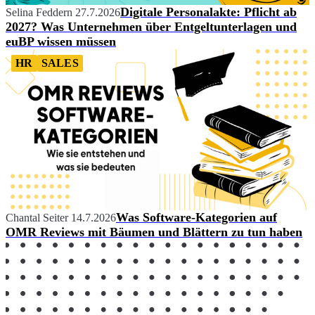
Digitale Personalakte: Pflicht ab
Selina Feddern
27.7.2026
2027? Was Unternehmen über Entgeltunterlagen und
euBP wissen müssen
HR
SALES
Was Software-Kategorien auf
Chantal Seiter
14.7.2026
OMR Reviews mit Bäumen und Blättern zu tun haben