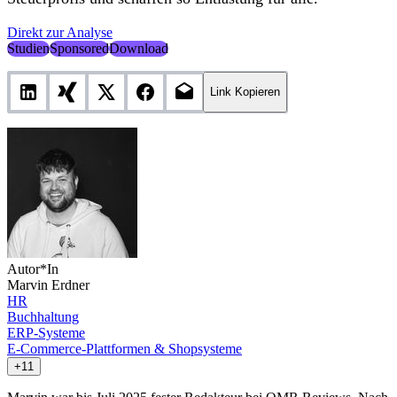
Direkt zur Analyse
Studien
Sponsored
Download
Link Kopieren
Autor*In
Marvin Erdner
HR
Buchhaltung
ERP-Systeme
E-Commerce-Plattformen & Shopsysteme
+11