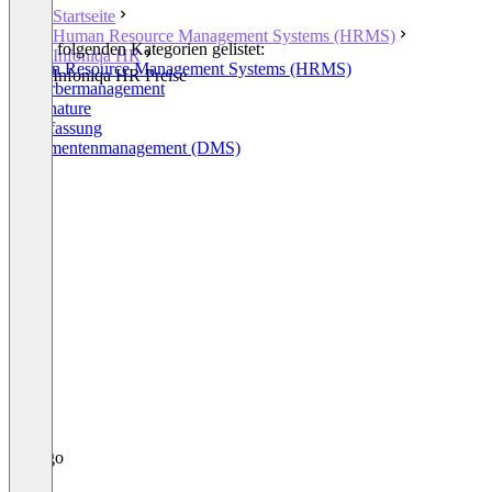
Startseite
Human Resource Management Systems (HRMS)
In den folgenden Kategorien gelistet:
Infoniqa HR
Human Resource Management Systems (HRMS)
Infoniqa HR Preise
Bewerbermanagement
E-Signature
Zeiterfassung
Dokumentenmanagement (DMS)
+11