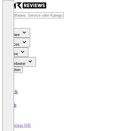
Software
Services
Content
Für Anbieter
Bewerten
Deutsch
English
Infoniqa HR