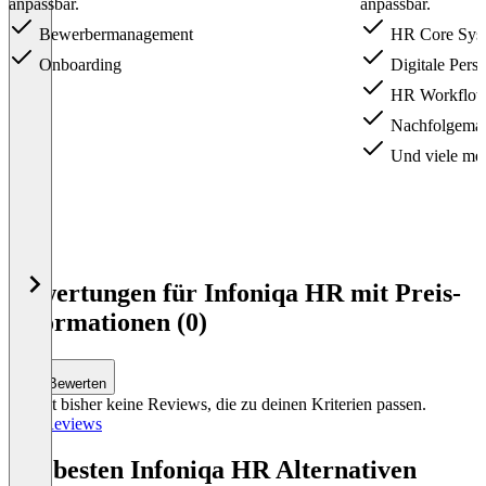
anpassbar.
anpassbar.
Bewerbermanagement
HR Core Sys
Onboarding
Digitale Perso
HR Workflo
Nachfolgema
Und viele me
Item
1
Bewertungen für Infoniqa HR mit Preis-
of
Informationen (0)
4
Bewerten
Es gibt bisher keine Reviews, die zu deinen Kriterien passen.
Alle Reviews
Die besten Infoniqa HR Alternativen