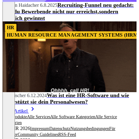
Recruiting-Funnel neu gedacht:
Severin Haidacher
6.8.2025
Wie du Bewerbende nicht nur erreichst,sondern
wirklich gewinnst
HR
HUMAN RESOURCE MANAGEMENT SYSTEMS (HRM
Was ist eine HR-Software und wie
Tim Fischer
6.12.2024
unterstützt sie dein Personalwesen?
Mehr Artikel
Alle Produkte
Alle Services
Alle Software Kategorien
Alle Service
Kategorien
© OMR 2026
Impressum
Datenschutz
Nutzungsbedingungen
Für
Anbieter
Community Guidelines
RSS-Feed