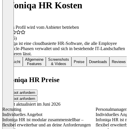
Infoniqa HR Kosten
Dieses Profil wird vom Anbieter betrieben
4,8
(46)
Infoniqa ist eine cloudbasierte HR-Software, die alle Employee
Lifecycle-Phasen verwaltet und sich in bestehende IT-Landschaften
integrieren lässt.
Allgemeine
Screenshots
Übersicht
Preise
Downloads
Reviews
Features
& Videos
Infoniqa HR Preise
Angebot anfordern
Angebot anfordern
Zuletzt aktualisiert im Juni 2026
Recruiting
Personalmanagem
Individuelles Angebot
Individuelles Ang
Infoniqa HR ist modular zusammenstellbar –
Infoniqa HR ist m
flexibel erweiterbar und an deine Anforderungen
flexibel erweiter