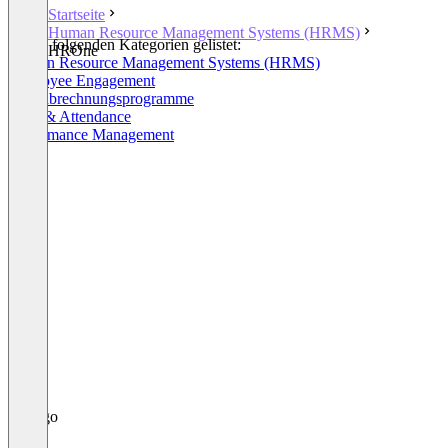
Startseite
Human Resource Management Systems (HRMS)
In den folgenden Kategorien gelistet:
HROne
Human Resource Management Systems (HRMS)
Employee Engagement
Lohnabrechnungsprogramme
Time & Attendance
Performance Management
+1