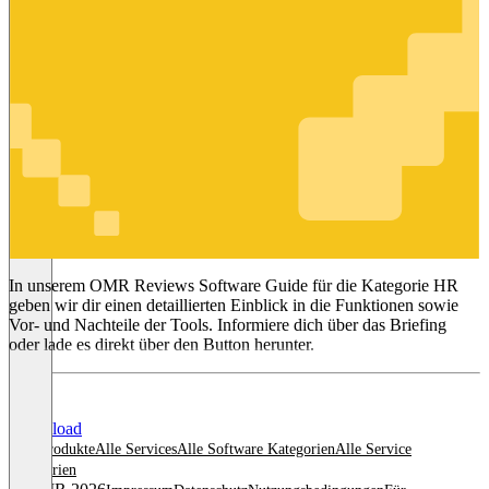
HR
In unserem OMR Reviews Software Guide für die Kategorie HR
geben wir dir einen detaillierten Einblick in die Funktionen sowie
Vor- und Nachteile der Tools. Informiere dich über das Briefing
oder lade es direkt über den Button herunter.
Download
Alle Produkte
Alle Services
Alle Software Kategorien
Alle Service
Kategorien