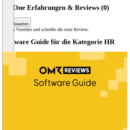
Item
1
HROne Erfahrungen & Reviews (0)
of
3
Bewerten
Sei ein Vorreiter und schreibe die erste Review.
Software Guide für die Kategorie HR