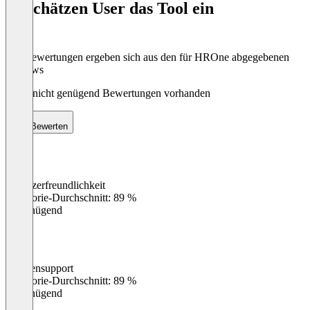
So schätzen User das Tool ein
8
Die Bewertungen ergeben sich aus den für HROne abgegebenen
Reviews
Noch nicht genügend Bewertungen vorhanden
Bewerten
Benutzerfreundlichkeit
0
%
Kategorie-Durchschnitt: 89 %
Ungenügend
Kundensupport
0
%
Kategorie-Durchschnitt: 89 %
Ungenügend