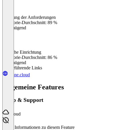
Erfüllung der Anforderungen
0
%
Kategorie-Durchschnitt: 89 %
Ungenügend
Einfache Einrichtung
0
%
Kategorie-Durchschnitt: 86 %
Ungenügend
Weiterführende Links
hrone.cloud
Allgemeine Features
Setup & Support
Cloud
Keine Informationen zu diesem Feature