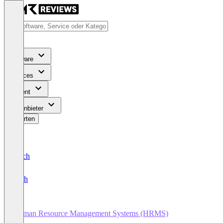
Software
Services
Content
Für Anbieter
Bewerten
Deutsch
English
Human Resource Management Systems (HRMS)