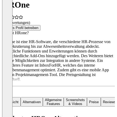
HROne
(0 Bewertungen)
Dieses Profil betreiben
Was ist HRone?
HROne ist eine HR-Software, die verschiedene HR-Prozesse von
der Rekrutierung bis zur Abwesenheitsverwaltung abdeckt.
Zusätzliche Funktionen und Erweiterungen können durch
unterschiedliche Add-Ons hinzugefügt werden. Des Weiteren bietet
HRone Möglichkeiten zur Integration in andere Systeme. Ein
besonderes Feature ist InboxForHR, welches das interne
Aufgabenmanagement optimiert. Zudem gibt es eine mobile App
und ein Projektmanagement-Tool. Die Preisgestaltung ist
individuell.
Allgemeine
Screenshots
Übersicht
Alternativen
Preise
Reviews
Features
& Videos