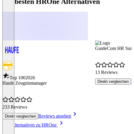
Die besten HROne Alternativen
GuideCom HR Suit
13 Reviews
Top 100
2026
R
Direkt vergleichen
Haufe Zeugnismanager
233 Reviews
Reviews ansehen
Direkt vergleichen
Item
Alle Alternativen zu HROne
1
of