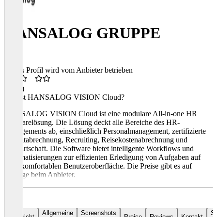
HANSALOG GRUPPE
Dieses Profil wird vom Anbieter betrieben
2,3
(2)
Was ist HANSALOG VISION Cloud?
HANSALOG VISION Cloud ist eine modulare All-in-one HR
Softwarelösung. Die Lösung deckt alle Bereiche des HR-
Managements ab, einschließlich Personalmanagement, zertifizierte
Entgeltabrechnung, Recruiting, Reisekostenabrechnung und
Zeitwirtschaft. Die Software bietet intelligente Workflows und
Automatisierungen zur effizienten Erledigung von Aufgaben auf
einer komfortablen Benutzeroberfläche. Die Preise gibt es auf
Anfrage beim Anbieter.
Allgemeine
Screenshots
So
Übersicht
Preise
Reviews
Kontakt