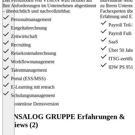
Das Preismodell von VISION wird flexibel auf
individuelle Mode
Ihre Anforderungen im Unternehmen abgestimmt
zu Ihrem Unterne
– übersichtlich und nachvollziehbar.
Fachexperten über
Erfahrung und Exp
Personalmanagement
Payroll Teil-S
Entgeltabrechnung
Payroll Full-
Zeitwirtschaft
SaaS
Recruiting
Über 50 Jahre
Reisekostenabrechnung
ITSG-zertifizi
Workflowmanagement
IDW PS 951 T
Talentmanagement
Portal (ESS/MSS)
E-Learning mit reteach
Schulungsmanagement
Item
Kostenlose Demoversion
1
of
HANSALOG GRUPPE Erfahrungen &
4
Reviews (2)