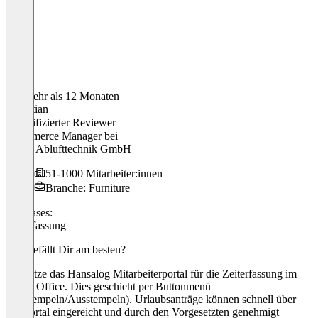
Vor mehr als 12 Monaten
Sebastian
Verifizierter Reviewer
Ecommerce Manager
bei
berbel Ablufttechnik GmbH
51-1000 Mitarbeiter:innen
Branche: Furniture
Use cases:
Zeiterfassung
Was gefällt Dir am besten?
Ich nutze das Hansalog Mitarbeiterportal für die Zeiterfassung im
Home Office. Dies geschieht per Buttonmenü
(Einstempeln/Ausstempeln). Urlaubsanträge können schnell über
das Portal eingereicht und durch den Vorgesetzten genehmigt