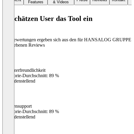
Features
& Videos
So schätzen User das Tool ein
Die Bewertungen ergeben sich aus den für HANSALOG GRUPPE
abgegebenen Reviews
Benutzerfreundlichkeit
0
%
Kategorie-Durchschnitt: 89 %
Zufriedenstellend
Kundensupport
0
%
Kategorie-Durchschnitt: 89 %
Zufriedenstellend