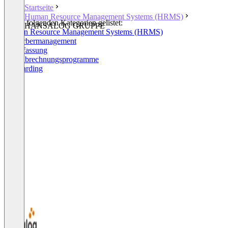
Startseite
Human Resource Management Systems (HRMS)
In den folgenden Kategorien gelistet:
HANSALOG GRUPPE
Human Resource Management Systems (HRMS)
Bewerbermanagement
Zeiterfassung
Lohnabrechnungsprogramme
Onboarding
+7