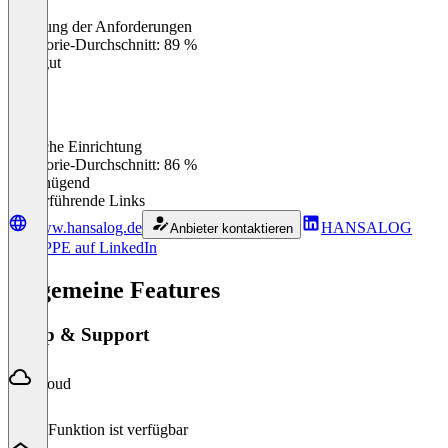
Erfüllung der Anforderungen
0
%
Kategorie-Durchschnitt: 89 %
Sehr gut
Einfache Einrichtung
0
%
Kategorie-Durchschnitt: 86 %
Ungenügend
Weiterführende Links
www.hansalog.de
HANSALOG
Anbieter kontaktieren
GRUPPE auf LinkedIn
Allgemeine Features
Setup & Support
Cloud
Diese Funktion ist verfügbar