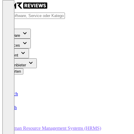
Software
Services
Content
Für Anbieter
Bewerten
Deutsch
English
Human Resource Management Systems (HRMS)