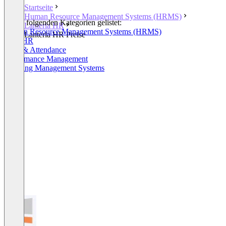
Startseite
Human Resource Management Systems (HRMS)
In den folgenden Kategorien gelistet:
Lanteria HR
Human Resource Management Systems (HRMS)
Lanteria HR Preise
Core HR
Time & Attendance
Performance Management
Learning Management Systems