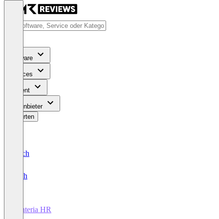
Software
Services
Content
Für Anbieter
Bewerten
Deutsch
English
Lanteria HR