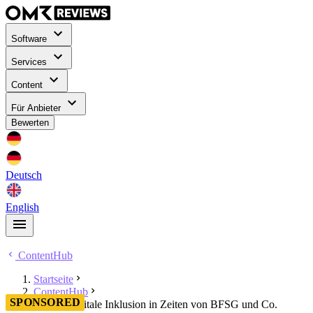
Software
Services
Content
Für Anbieter
Bewerten
Deutsch
English
ContentHub
Startseite
ContentHub
SPONSORED
So geht digitale Inklusion in Zeiten von BFSG und Co.