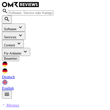
Software
Services
Content
Für Anbieter
Bewerten
Deutsch
English
Mixmax