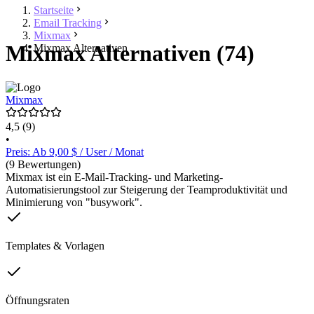
Startseite
Email Tracking
Mixmax
Mixmax Alternativen (74)
Mixmax Alternativen
Mixmax
4,5
(9)
•
Preis: Ab 9,00 $ / User / Monat
(9 Bewertungen)
Mixmax ist ein E-Mail-Tracking- und Marketing-
Automatisierungstool zur Steigerung der Teamproduktivität und
Minimierung von "busywork".
Templates & Vorlagen
Öffnungsraten