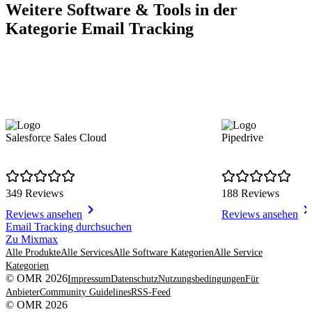
Weitere Software & Tools in der
Kategorie Email Tracking
Salesforce Sales Cloud
Pipedrive
349 Reviews
188 Reviews
Reviews ansehen
Reviews ansehen
Item
Email Tracking durchsuchen
1
Zu Mixmax
of
Alle Produkte
Alle Services
Alle Software Kategorien
Alle Service
8
Kategorien
© OMR 2026
Impressum
Datenschutz
Nutzungsbedingungen
Für
Anbieter
Community Guidelines
RSS-Feed
© OMR 2026