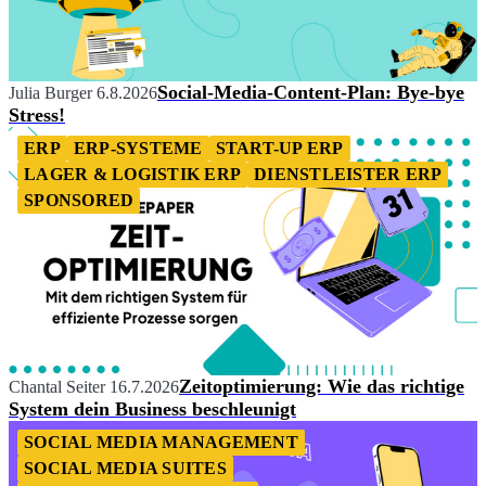
Social-Media-Content-Plan: Bye-bye
Julia Burger
6.8.2026
Stress!
ERP
ERP-SYSTEME
START-UP ERP
LAGER & LOGISTIK ERP
DIENSTLEISTER ERP
SPONSORED
Zeitoptimierung: Wie das richtige
Chantal Seiter
16.7.2026
System dein Business beschleunigt
SOCIAL MEDIA MANAGEMENT
SOCIAL MEDIA SUITES