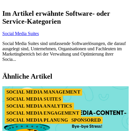
Item
1
Im Artikel erwähnte Software- oder
of
Service-Kategorien
11
Social Media Suites
Social Media Suites sind umfassende Softwarelösungen, die darauf
ausgelegt sind, Unternehmen, Organisationen und Fachleuten im
Marketingbereich bei der Verwaltung und Optimierung ihrer
Socia...
Item
1
Ähnliche Artikel
of
3
SOCIAL MEDIA MANAGEMENT
SOCIAL MEDIA SUITES
SOCIAL MEDIA ANALYTICS
SOCIAL MEDIA ENGAGEMENT
SOCIAL MEDIA PLANUNG
SPONSORED