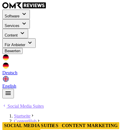
Software
Services
Content
Für Anbieter
Bewerten
Deutsch
English
Social Media Suites
Startseite
ContentHub
SOCIAL MEDIA SUITES
CONTENT MARKETING
Social Media Suites