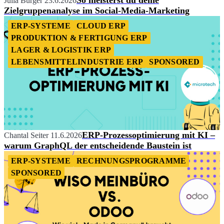
So meisterst du deine
Julia Burger
23.6.2026
Zielgruppenanalyse im Social-Media-Marketing
ERP-SYSTEME
CLOUD ERP
PRODUKTION & FERTIGUNG ERP
LAGER & LOGISTIK ERP
LEBENSMITTELINDUSTRIE ERP
SPONSORED
ERP-Prozessoptimierung mit KI –
Chantal Seiter
11.6.2026
warum GraphQL der entscheidende Baustein ist
ERP-SYSTEME
RECHNUNGSPROGRAMME
SPONSORED