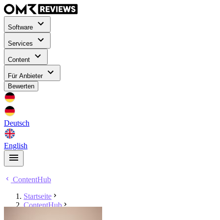
Software
Services
Content
Für Anbieter
Bewerten
Deutsch
English
ContentHub
Startseite
ContentHub
Hermann Litau