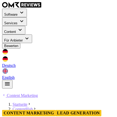
Software
Services
Content
Für Anbieter
Bewerten
Deutsch
English
Content Marketing
Startseite
ContentHub
CONTENT MARKETING
LEAD GENERATION
Content Marketing