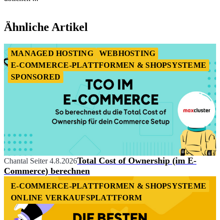
Item
1
Ähnliche Artikel
of
2
MANAGED HOSTING
WEBHOSTING
E-COMMERCE-PLATTFORMEN & SHOPSYSTEME
SPONSORED
Total Cost of Ownership (im E-
Chantal Seiter
4.8.2026
Commerce) berechnen
E-COMMERCE-PLATTFORMEN & SHOPSYSTEME
ONLINE VERKAUFSPLATTFORM