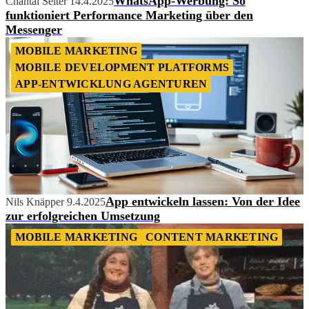
WhatsApp-Werbung: So
Chantal Seiter
14.4.2025
funktioniert Performance Marketing über den
Messenger
MOBILE MARKETING
MOBILE DEVELOPMENT PLATFORMS
APP-ENTWICKLUNG AGENTUREN
App entwickeln lassen: Von der Idee
Nils Knäpper
9.4.2025
zur erfolgreichen Umsetzung
MOBILE MARKETING
CONTENT MARKETING