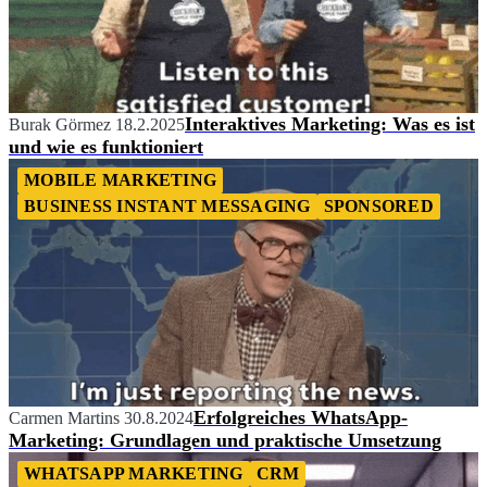
Interaktives Marketing: Was es ist
Burak Görmez
18.2.2025
und wie es funktioniert
MOBILE MARKETING
BUSINESS INSTANT MESSAGING
SPONSORED
Erfolgreiches WhatsApp-
Carmen Martins
30.8.2024
Marketing: Grundlagen und praktische Umsetzung
WHATSAPP MARKETING
CRM