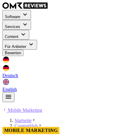
Software
Services
Content
Für Anbieter
Bewerten
Deutsch
English
Mobile Marketing
Startseite
ContentHub
MOBILE MARKETING
Mobile Marketing