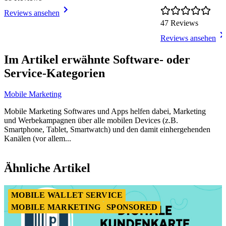
Reviews ansehen
47 Reviews
Reviews ansehen
Item
1
Im Artikel erwähnte Software- oder
of
Service-Kategorien
5
Mobile Marketing
Mobile Marketing Softwares und Apps helfen dabei, Marketing
und Werbekampagnen über alle mobilen Devices (z.B.
Smartphone, Tablet, Smartwatch) und den damit einhergehenden
Kanälen (vor allem...
Item
1
Ähnliche Artikel
of
1
MOBILE WALLET SERVICE
MOBILE MARKETING
SPONSORED