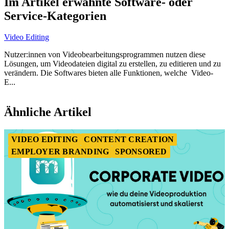
Im Artikel erwähnte Software- oder
of
Service-Kategorien
5
Video Editing
Nutzer:innen von Videobearbeitungsprogrammen nutzen diese
Lösungen, um Videodateien digital zu erstellen, zu editieren und zu
verändern. Die Softwares bieten alle Funktionen, welche Video-
E...
Item
1
Ähnliche Artikel
of
1
VIDEO EDITING
CONTENT CREATION
EMPLOYER BRANDING
SPONSORED