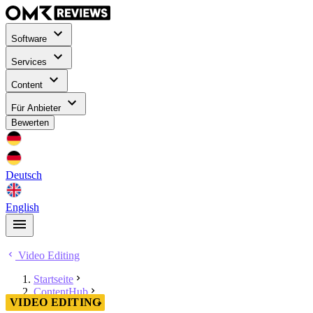
Software
Services
Content
Für Anbieter
Bewerten
Deutsch
English
Video Editing
Startseite
ContentHub
VIDEO EDITING
Video Editing