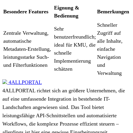
Eignung &
Besondere Features
Bemerkungen
Bedienung
Schneller
Sehr
Zentrale Verwaltung,
Zugriff auf
benutzerfreundlich;
automatische
alle Inhalte,
ideal für KMU, die
Metadaten-Erstellung,
einfache
schnelle
leistungsstarke Such-
Navigation
Implementierung
und Filterfunktionen
und
schätzen
Verwaltung
4ALLPORTAL
4ALLPORTAL richtet sich an größere Unternehmen, die
auf eine umfassende Integration in bestehende IT-
Landschaften angewiesen sind. Das Tool bietet
leistungsfähige API-Schnittstellen und automatisierte
Workflows, die komplexe Prozesse effizient steuern –
allerdings ist hier eine gewisse Einarbeitungszeit