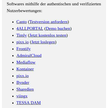
Softwares mithilfe der authentischen und verifizierten
Nutzerbewertungen:
Canto
(
Testversion anfordern
)
4ALLPORTAL
(
Demo buchen
)
Timly
(
Jetzt kostenlos testen
)
pixx.io
(
Jetzt loslegen
)
Frontify
AdmiralCloud
Mediaflow
Kontainer
pixx.io
Bynder
Sharedien
viingx
TESSA DAM