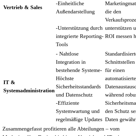
-Einheitliche
Marketingmate
Vertrieb & Sales
Außendarstellung
die den
Verkaufsproz
⁠-Unterstützung durch
unterstützen 
integrierte Reporting-
ROI messen h
Tools
- Nahtlose
Standardisiert
Integration in
Schnittstellen
bestehende Systeme-
für einen
Höchste
automatisiert
IT &
Sicherheitsstandards
Datenaustaus
Systemadministration
und Datenschutz
während robu
⁠-Effiziente
Sicherheitsm
Systemwartung und
den Schutz se
regelmäßige Updates
Daten gewährl
Zusammengefasst profitieren alle Abteilungen – vom