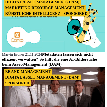
DIGITAL ASSET MANAGEMENT (DAM)
MARKETING RESOURCE MANAGEMENT
KÜNSTLICHE INTELLIGENZ
SPONSORED
Metadaten lassen sich nicht
Marvin Erdner
21.11.2024
effizient verwalten? So hilft dir eine AI-Bildersuche
beim Asset-Management (DAM)
BRAND MANAGEMENT
DIGITAL ASSET MANAGEMENT (DAM)
SPONSORED