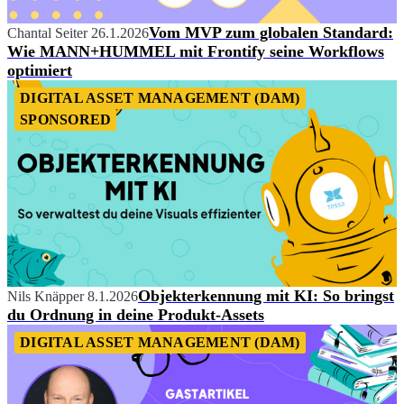
Vom MVP zum globalen Standard:
Chantal Seiter
26.1.2026
Wie MANN+HUMMEL mit Frontify seine Workflows
optimiert
DIGITAL ASSET MANAGEMENT (DAM)
SPONSORED
Objekterkennung mit KI: So bringst
Nils Knäpper
8.1.2026
du Ordnung in deine Produkt-Assets
DIGITAL ASSET MANAGEMENT (DAM)