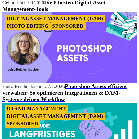
Die 8 besten Digital-Asset-
Céline Lütz
5.6.2026
Management-Tools
DIGITAL ASSET MANAGEMENT (DAM)
PHOTO EDITING
SPONSORED
Photoshop Assets effizient
Luisa Reichenbacher
27.2.2026
verwalten: So optimieren Integrationen & DAM-
Systeme deinen Workflow
BRAND MANAGEMENT
DIGITAL ASSET MANAGEMENT (DAM)
SPONSORED