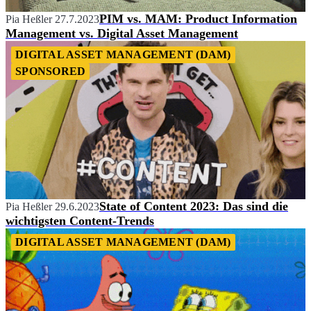
PIM vs. MAM: Product Information
Pia Heßler
27.7.2023
Management vs. Digital Asset Management
DIGITAL ASSET MANAGEMENT (DAM)
SPONSORED
State of Content 2023: Das sind die
Pia Heßler
29.6.2023
wichtigsten Content-Trends
DIGITAL ASSET MANAGEMENT (DAM)