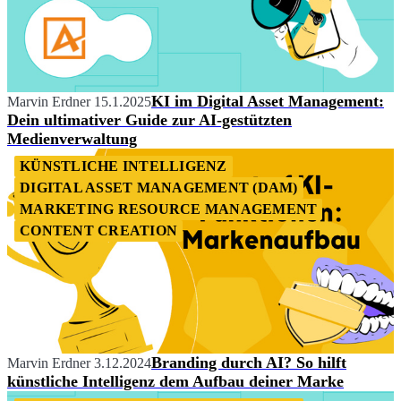
KI im Digital Asset Management:
Marvin Erdner
15.1.2025
Dein ultimativer Guide zur AI-gestützten
Medienverwaltung
KÜNSTLICHE INTELLIGENZ
DIGITAL ASSET MANAGEMENT (DAM)
MARKETING RESOURCE MANAGEMENT
CONTENT CREATION
Branding durch AI? So hilft
Marvin Erdner
3.12.2024
künstliche Intelligenz dem Aufbau deiner Marke