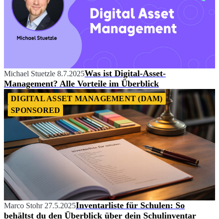
Was ist Digital-Asset-
Michael Stuetzle
8.7.2025
Management? Alle Vorteile im Überblick
DIGITAL ASSET MANAGEMENT (DAM)
SPONSORED
Inventarliste für Schulen: So
Marco Stohr
27.5.2025
behältst du den Überblick über dein Schulinventar