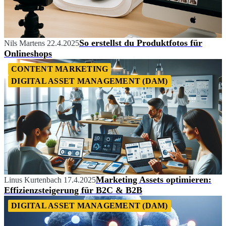
So erstellst du Produktfotos für
Nils Martens
22.4.2025
Onlineshops
CONTENT MARKETING
DIGITAL ASSET MANAGEMENT (DAM)
Marketing Assets optimieren:
Linus Kurtenbach
17.4.2025
Effizienzsteigerung für B2C & B2B
DIGITAL ASSET MANAGEMENT (DAM)