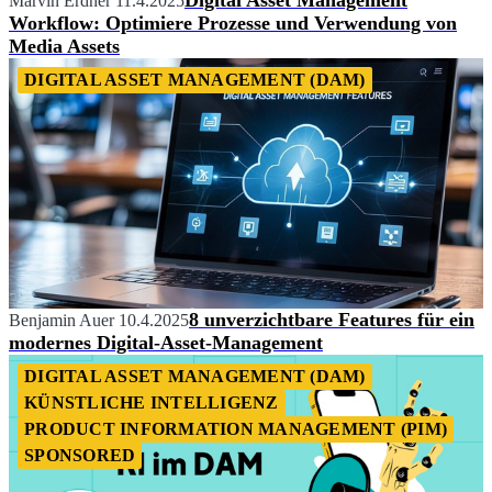
Digital Asset Management
Marvin Erdner
11.4.2025
Workflow: Optimiere Prozesse und Verwendung von
Media Assets
DIGITAL ASSET MANAGEMENT (DAM)
8 unverzichtbare Features für ein
Benjamin Auer
10.4.2025
modernes Digital-Asset-Management
DIGITAL ASSET MANAGEMENT (DAM)
KÜNSTLICHE INTELLIGENZ
PRODUCT INFORMATION MANAGEMENT (PIM)
SPONSORED