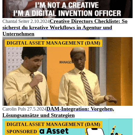
Creative Directors Checkliste: So
Chantal Seiter
2.10.2024
sicherst du kreative Workflows in Agentur und
Unternehmen
DIGITAL ASSET MANAGEMENT (DAM)
DAM-Integration: Vorgehen,
Carolin Puls
27.5.2024
Lösungsansätze und Strategien
DIGITAL ASSET MANAGEMENT (DAM)
SPONSORED