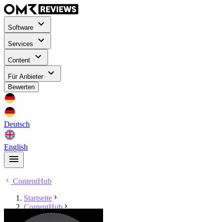
Software
Services
Content
Für Anbieter
Bewerten
Deutsch
English
ContentHub
Startseite
ContentHub
Marco Stohr