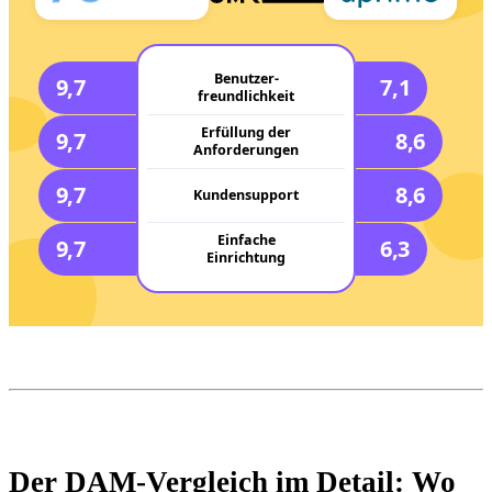
Benutzer-
9,7
7,1
freundlichkeit
Erfüllung der
9,7
8,6
Anforderungen
9,7
8,6
Kundensupport
Einfache
9,7
6,3
Einrichtung
Der DAM-Vergleich im Detail: Wo