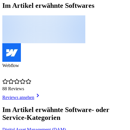
Im Artikel erwähnte Softwares
Webflow
88 Reviews
Reviews ansehen
Item
1
Im Artikel erwähnte Software- oder
of
Service-Kategorien
1
Digital Asset Management (DAM)