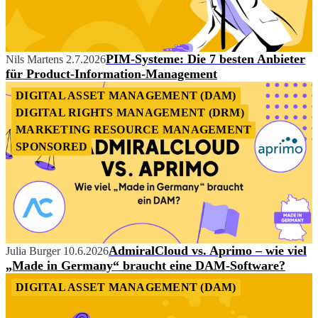
PIM-Systeme: Die 7 besten Anbieter
Nils Martens
2.7.2026
für Product-Information-Management
DIGITAL ASSET MANAGEMENT (DAM)
DIGITAL RIGHTS MANAGEMENT (DRM)
MARKETING RESOURCE MANAGEMENT
SPONSORED
AdmiralCloud vs. Aprimo – wie viel
Julia Burger
10.6.2026
„Made in Germany“ braucht eine DAM-Software?
DIGITAL ASSET MANAGEMENT (DAM)