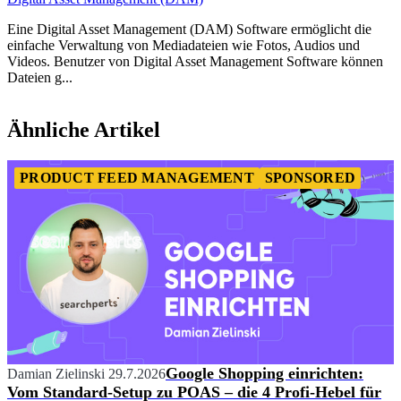
Eine Digital Asset Management (DAM) Software ermöglicht die
einfache Verwaltung von Mediadateien wie Fotos, Audios und
Videos. Benutzer von Digital Asset Management Software können
Dateien g...
Item
1
Ähnliche Artikel
of
4
PRODUCT FEED MANAGEMENT
SPONSORED
Google Shopping einrichten:
Damian Zielinski
29.7.2026
Vom Standard-Setup zu POAS – die 4 Profi-Hebel für