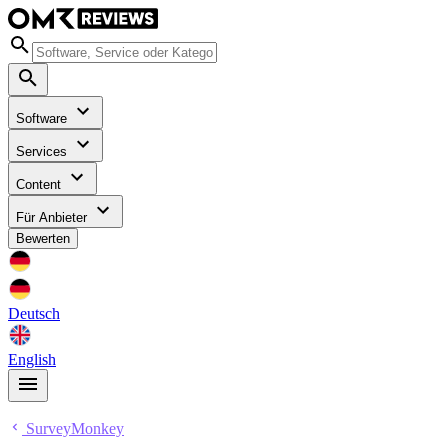
Software
Services
Content
Für Anbieter
Bewerten
Deutsch
English
SurveyMonkey