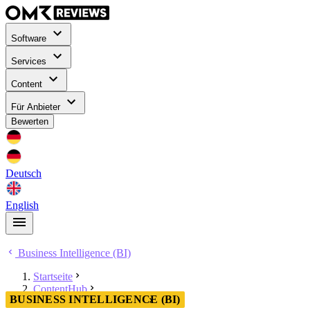
Software
Services
Content
Für Anbieter
Bewerten
Deutsch
English
Business Intelligence (BI)
Startseite
ContentHub
BUSINESS INTELLIGENCE (BI)
Business Intelligence (BI)